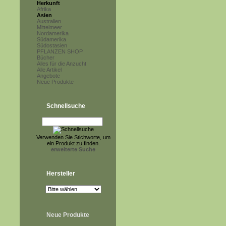
Herkunft
Afrika
Asien
Australien
Mittelmeer
Nordamerika
Südamerika
Südostasien
PFLANZEN SHOP
Bücher
Alles für die Anzucht
Alle Artikel
Angebote
Neue Produkte
Schnellsuche
Verwenden Sie Stichworte, um
ein Produkt zu finden.
erweiterte Suche
Hersteller
Neue Produkte