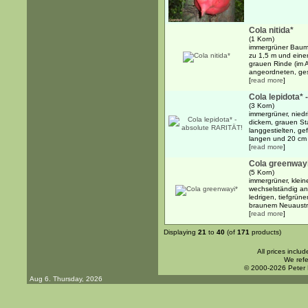
Cola nitida*
(1 Korn)
immergrüner Baum
zu 1,5 m und einer
grauen Rinde (im A
angeordneten, gest
[
read more
]
Cola lepidota*
(3 Korn)
immergrüner, niedr
dickem, grauen S
langgestielten, gef
langen und 20 cm b
[
read more
]
Cola greenway
(5 Korn)
immergrüner, klein
wechselständig ang
ledrigen, tiefgrüne
braunem Neuaustri
[
read more
]
Displaying
21
to
40
(of
171
products)
All prices inclu
We refe
© 2000-2026 Peter
Aug 6. Thursday, 2026