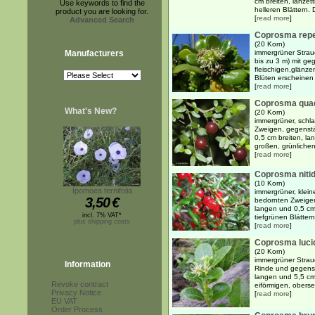
cm breiten, lanzett
Use keywords to find the
helleren Blättern. D
product you are looking for.
[
read more
]
Advanced Search
Coprosma rep
(20 Korn)
Manufacturers
immergrüner Strauc
bis zu 3 m) mit ge
fleischigen,glänze
Blüten erscheinen 
[
read more
]
Coprosma quad
What's New?
(20 Korn)
immergrüner, schla
Zweigen, gegenstä
0,5 cm breiten, lan
großen, grünlichen
[
read more
]
Coprosma niti
(10 Korn)
Ipomoea ternifolia
immergrüner, kleine
3,50
€
bedornten Zweige
langen und 0,5 cm 
incl. 7% VAT*
tiefgrünen Blättern.
plus shipping costs
[
read more
]
Coprosma luci
(20 Korn)
immergrüner Strauc
Information
Rinde und gegenst
langen und 5,5 cm 
Revoke contract
eiförmigen, obersei
Privacy Notice
[
read more
]
EU VAT
Order Process