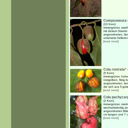
Compsoneura s
(10 Korn)
immergrüner, zwei
mit dickem Stamm 
angeordneten, läng
unterseits helleren 
[
read more
]
Cola rostrata*
(5 Korn)
immergrüner, hohe
rostgelben, filzi
angeordneten, lang
die sich aus 5-gel
[
read more
]
Cola pachycarp
(2 Korn)
immergrüner, niedr
wechselständig ang
angeordneten Blät
cm langen und 7 cm
[
read more
]