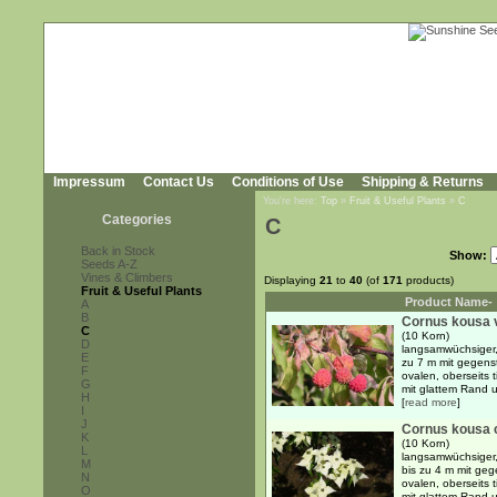
Impressum
Contact Us
Conditions of Use
Shipping & Returns
You're here:
Top
»
Fruit & Useful Plants
»
C
Categories
C
Back in Stock
Show:
Seeds A-Z
Vines & Climbers
Displaying
21
to
40
(of
171
products)
Fruit & Useful Plants
Product Name-
A
B
Cornus kousa v
C
(10 Korn)
D
langsamwüchsiger,
E
zu 7 m mit gegens
F
ovalen, oberseits t
G
mit glattem Rand u
H
[
read more
]
I
J
Cornus kousa c
K
(10 Korn)
L
langsamwüchsiger,
M
bis zu 4 m mit ge
N
ovalen, oberseits t
O
mit glattem Rand u