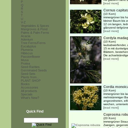
P
[
read more
]
Q
R
Cornus capitat
S
(10 Korn)
T
immergrüner bis h
U
kleiner Baum bis 
V-Z
12 cm langen, ledr
Vegetables & Spices
glänzend tiefgrünen
Mangroves & Pond
[
read more
]
Palms & Palm Ferns
Acacia
Cordyla madag
Adenium
(10 Korn)
Tree Ferns/Ferns
laubabwerfender, a
Eucalyptus
15 m mit dunkelgr
Plumeria
Blättern, bestehen
Hibiscus
Die achselständige
Passionflower
[
read more
]
Musa
Protea
Seed-Rarities
Germinated Seeds
Seed-Sets
Plants from...
PLANT SHOP
Books
Cordia monoic
Accessories
(10 Korn)
All products
immergrüner bis la
Specials
mehrstämmiger Bau
What's New?
angeordneten, eifö
weichen, unterseits
[
read more
]
Quick Find
Coprosma rob
(20 Korn)
immergrüner Strau
Zweigen, gegenstä