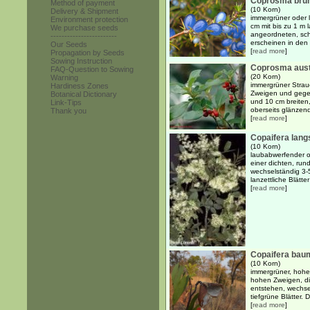
Coprosma bru
Method of payment
(10 Korn)
Delivery & Shipment
immergrüner oder 
Environment protection
cm mit bis zu 1 m
We purchase seeds
angeordneten, schm
------------------------
erscheinen in den .
Our Seeds
[
read more
]
Propagation by Seeds
Sowing Instruction
Coprosma aust
FAQ-Question to Sowing
(20 Korn)
Warning
immergrüner Strau
Hardiness Zones
Zweigen und gege
Botanical Dictionary
und 10 cm breiten, 
Link-Tips
oberseits glänzend
Thank you
[
read more
]
Copaifera langs
(10 Korn)
laubabwerfender o
einer dichten, ru
wechselständig 3-5
lanzettliche Blätte
[
read more
]
Copaifera bau
(10 Korn)
immergrüner, hoher
hohen Zweigen, di
entstehen, wechsel
tiefgrüne Blätter. Di
[
read more
]