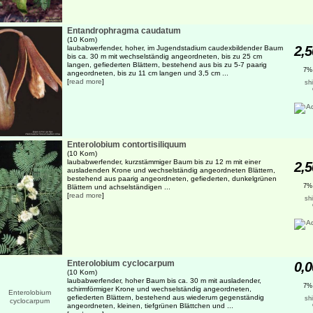
Entandrophragma caudatum
(10 Korn)
2,5
laubabwerfender, hoher, im Jugendstadium caudexbildender Baum
bis ca. 30 m mit wechselständig angeordneten, bis zu 25 cm
langen, gefiederten Blättern, bestehend aus bis zu 5-7 paarig
7%
angeordneten, bis zu 11 cm langen und 3,5 cm ...
[
read more
]
sh
Enterolobium contortisiliquum
(10 Korn)
laubabwerfender, kurzstämmiger Baum bis zu 12 m mit einer
2,5
ausladenden Krone und wechselständig angeordneten Blättern,
bestehend aus paarig angeordneten, gefiederten, dunkelgrünen
7%
Blättern und achselständigen ...
[
read more
]
sh
Enterolobium cyclocarpum
0,0
(10 Korn)
laubabwerfender, hoher Baum bis ca. 30 m mit ausladender,
7%
schirmförmiger Krone und wechselständig angeordneten,
gefiederten Blättern, bestehend aus wiederum gegenständig
sh
angeordneten, kleinen, tiefgrünen Blättchen und ...