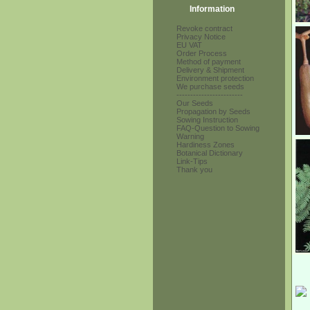
Information
Revoke contract
Privacy Notice
EU VAT
Order Process
Method of payment
Delivery & Shipment
Environment protection
We purchase seeds
------------------------
Our Seeds
Propagation by Seeds
Sowing Instruction
FAQ-Question to Sowing
Warning
Hardiness Zones
Botanical Dictionary
Link-Tips
Thank you