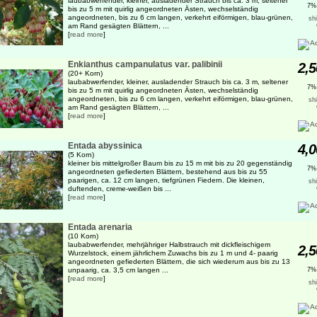
laubabwerfender, kleiner, ausladender Strauch bis ca. 3 m, seltener
7%
bis zu 5 m mit quirlig angeordneten Ästen, wechselständig
angeordneten, bis zu 6 cm langen, verkehrt eiförmigen, blau-grünen,
sh
am Rand gesägten Blättern, ...
[
read more
]
Enkianthus campanulatus var. palibinii
2,5
(20+ Korn)
laubabwerfender, kleiner, ausladender Strauch bis ca. 3 m, seltener
7%
bis zu 5 m mit quirlig angeordneten Ästen, wechselständig
angeordneten, bis zu 6 cm langen, verkehrt eiförmigen, blau-grünen,
sh
am Rand gesägten Blättern, ...
[
read more
]
Entada abyssinica
4,0
(5 Korn)
kleiner bis mittelgroßer Baum bis zu 15 m mit bis zu 20 gegenständig
7%
angeordneten gefiederten Blättern, bestehend aus bis zu 55
paarigen, ca. 12 cm langen, tiefgrünen Fiedern. Die kleinen,
sh
duftenden, creme-weißen bis ...
[
read more
]
Entada arenaria
(10 Korn)
laubabwerfender, mehrjähriger Halbstrauch mit dickfleischigem
2,5
Wurzelstock, einem jährlichem Zuwachs bis zu 1 m und 4- paarig
angeordneten gefiederten Blättern, die sich wiederum aus bis zu 13
unpaarig, ca. 3,5 cm langen ...
7%
[
read more
]
sh