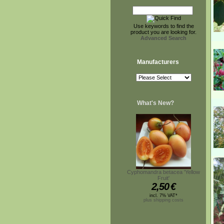
Use keywords to find the
product you are looking for.
Advanced Search
Manufacturers
What's New?
Cyphomandra betacea 'Yellow
Fruit'
2,50
€
incl. 7% VAT*
plus shipping costs