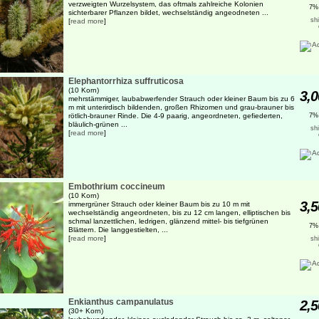
verzweigten Wurzelsystem, das oftmals zahlreiche Kolonien
7%
sichterbarer Pflanzen bildet, wechselständig angeodneten ...
sh
[
read more
]
Elephantorrhiza suffruticosa
(10 Korn)
3,0
mehrstämmiger, laubabwerfender Strauch oder kleiner Baum bis zu 6
m mit unterirdisch bildenden, großen Rhizomen und grau-brauner bis
rötlich-brauner Rinde. Die 4-9 paarig, angeordneten, gefiederten,
7%
bläulich-grünen ...
sh
[
read more
]
Embothrium coccineum
(10 Korn)
3,5
immergrüner Strauch oder kleiner Baum bis zu 10 m mit
wechselständig angeordneten, bis zu 12 cm langen, elliptischen bis
schmal lanzettlichen, ledrigen, glänzend mittel- bis tiefgrünen
7%
Blättern. Die langgestielten, ...
[
read more
]
sh
Enkianthus campanulatus
2,5
(30+ Korn)