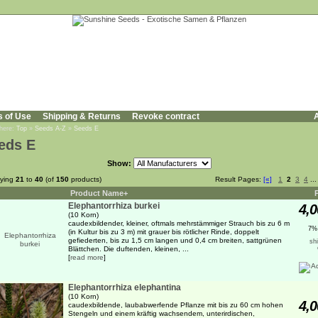
s of Use
Shipping & Returns
Revoke contract
A
 here:
Top
»
Seeds A-Z
»
Seeds E
eds E
Show:
aying
21
to
40
(of
150
products)
Result Pages:
[«]
1
2
3
4
..
Product Name+
Elephantorrhiza burkei
4,0
(10 Korn)
caudexbildender, kleiner, oftmals mehrstämmiger Strauch bis zu 6 m
7%
(in Kultur bis zu 3 m) mit grauer bis rötlicher Rinde, doppelt
gefiederten, bis zu 1,5 cm langen und 0,4 cm breiten, sattgrünen
sh
Blättchen. Die duftenden, kleinen, ...
[
read more
]
Elephantorrhiza elephantina
(10 Korn)
4,0
caudexbildende, laubabwerfende Pflanze mit bis zu 60 cm hohen
Stengeln und einem kräftig wachsendem, unterirdischen,