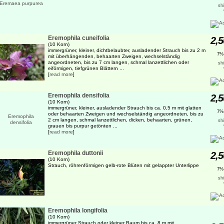
sh
Eremophila cuneifolia
2,5
(10 Korn)
immergrüner, kleiner, dichtbelaubter, ausladender Strauch bis zu 2 m
7%
mit überhängenden, behaarten Zweigen, wechselständig
angeordneten, bis zu 7 cm langen, schmal lanzettlichen oder
sh
eiförmigen, tiefgrünen Blättern ...
[
read more
]
Eremophila densifolia
2,5
(10 Korn)
immergrüner, kleiner, ausladender Strauch bis ca. 0,5 m mit glatten
7%
oder behaarten Zweigen und wechselständig angeordneten, bis zu
2 cm langen, schmal lanzettlichen, dicken, behaarten, grünen,
sh
grauen bis purpur getönten ...
[
read more
]
Eremophila duttonii
2,5
(10 Korn)
Strauch, röhrenförmigen gelb-rote Blüten mit gelappter Unterlippe
7%
sh
Eremophila longifolia
(10 Korn)
immergrüner Strauch oder kleiner Baum bis ca. 8 m mit