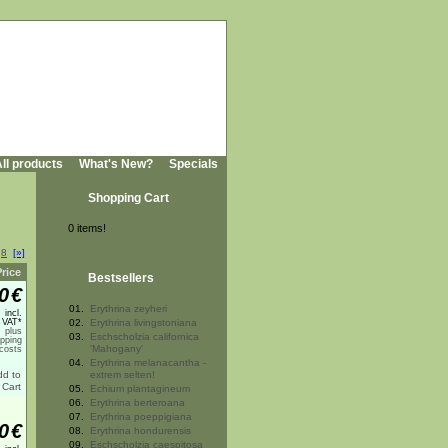
ll products
What's New?
Specials
Shopping Cart
0 items!
.
8
[»]
Price
Bestsellers
0
€
01.
Erythrina zeyheri
incl.
 VAT*
02.
Erythrina livingstoniana
plus
03.
Eschscholzia californica
ipping
'Mahogany'
costs
04.
Erythrina melanacantha -
extrem selten!
05.
Echium plantagineum
06.
Erythrina berteroana
07.
Erythrina poeppigiana
0
€
08.
Erythrina hondurensis
09.
Eschscholzia caespitosa