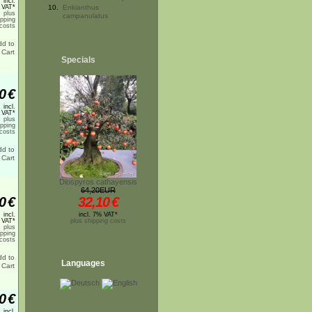
incl.
 VAT*
10.
Enkianthus
plus
campanulatus
ipping
costs
Specials
0
€
incl.
 VAT*
plus
ipping
costs
Diospyros cathayensis
64,20EUR
0
€
32,10
€
incl.
incl. 7% VAT*
 VAT*
plus shipping costs
plus
ipping
costs
Languages
0
€
incl.