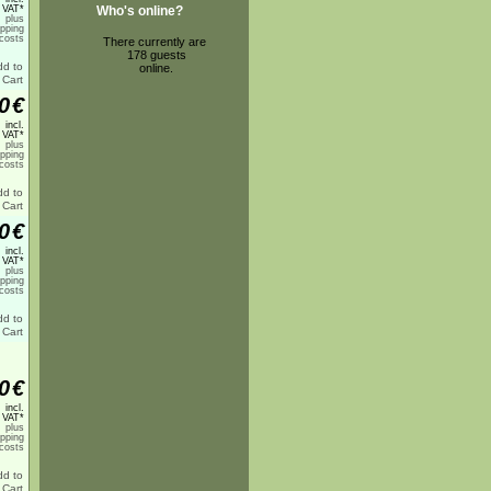
 VAT*
Who's online?
plus
ipping
costs
There currently are
178 guests
online.
0
€
incl.
 VAT*
plus
ipping
costs
0
€
incl.
 VAT*
plus
ipping
costs
0
€
incl.
 VAT*
plus
ipping
costs