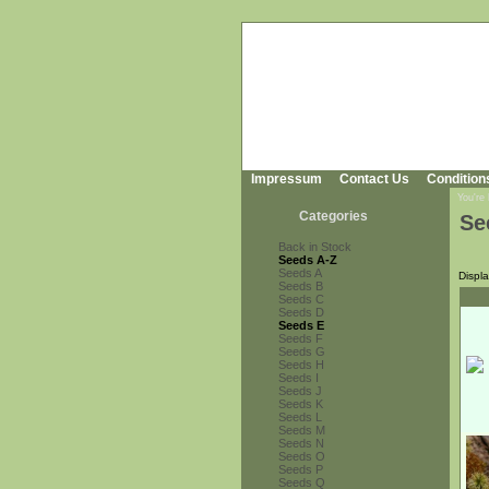
Impressum
Contact Us
Condition
You're
Categories
Se
Back in Stock
Seeds A-Z
Seeds A
Displ
Seeds B
Seeds C
Seeds D
Seeds E
Seeds F
Seeds G
Seeds H
Seeds I
Seeds J
Seeds K
Seeds L
Seeds M
Seeds N
Seeds O
Seeds P
Seeds Q