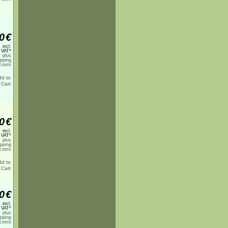
0
€
incl.
 VAT*
plus
ipping
costs
0
€
incl.
 VAT*
plus
ipping
costs
0
€
incl.
 VAT*
plus
ipping
costs