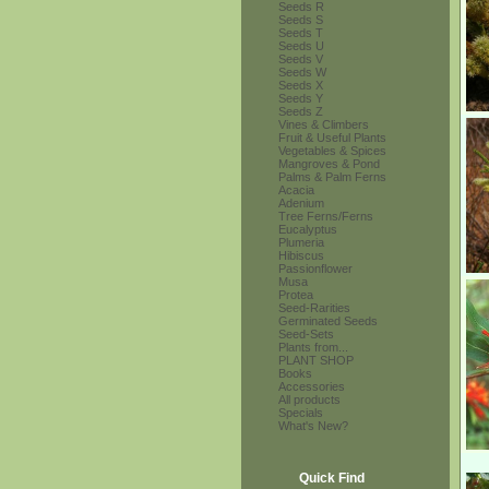
Seeds R
Seeds S
Seeds T
Seeds U
Seeds V
Seeds W
Seeds X
Seeds Y
Seeds Z
Vines & Climbers
Fruit & Useful Plants
Vegetables & Spices
Mangroves & Pond
Palms & Palm Ferns
Acacia
Adenium
Tree Ferns/Ferns
Eucalyptus
Plumeria
Hibiscus
Passionflower
Musa
Protea
Seed-Rarities
Germinated Seeds
Seed-Sets
Plants from...
PLANT SHOP
Books
Accessories
All products
Specials
What's New?
Quick Find