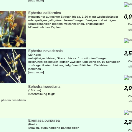
[
read more
]
Ephedra californica
0,0
immergrüner aufrechter Strauch bis ca. 1,20 m mit wechselständig
oder quirligen gelbgrünen besenförmigen Zweigen und winzigen
schuppenartigen Blättern mit zahlreichen, endständigen
7%
blütenähnlichen Zapfen
sh
Ephedra nevadensis
2,5
(20 Korn)
mehrjähriger, kleiner, Strauch bis ca. 1 m mit rutenförmigen,
7%
hellgrünen bis bläulich-grünen Zweigen und wenigen, zu Schuppen
zurückgebildeten, kleinen, tiefgrünen Blättchen. Die kleinen
sh
zierlichen ...
[
read more
]
Ephedra tweediana
2,0
(10 Korn)
Beschreibung folgt!
7%
sh
Eremaea purpurea
2,2
(Port.)
Strauch, purpurfarbene Blütendolden
7%