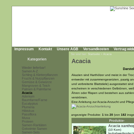
Impressum
Kontakt
Unsere AGB
Versandkosten
Vertrag wid
Sie sind hier:
Startseite
»
Acacia
Kategorien
Acacia
Wieder lieferbar!
Darstel
Samen A-Z
Schling & Kletterpflanzen
Akazien sind Harthölzer und meist in der Tr
Frucht & Nutzpflanzen
entweder mit zusammengesetzten, paarig ang
Gemüse & Gewürze
und verbreiterte Blattstiele) ausgestattet si
Mangroven & Teich
erscheinen in verschiedenen Gelbtönen, wei
Palmen & Palmfarne
Acacia
Ähren oder Rispen und bestehen aus zahlenr
Adenium
verströmen.
Baumfarne/Farne
Eine Anleitung zur Acacia-Anzucht und Pfleg
Eucalyptus
Plumeria
Hibiskus
Passiflora
angezeigte Produkte:
1
bis
20
(von
182
insg
Musa
Produkte-
Proteen
Samen-Raritäten
Acacia xantho
Gekeimte Samen
(10 Korn)
Samen-Sets
laubabwerfender b