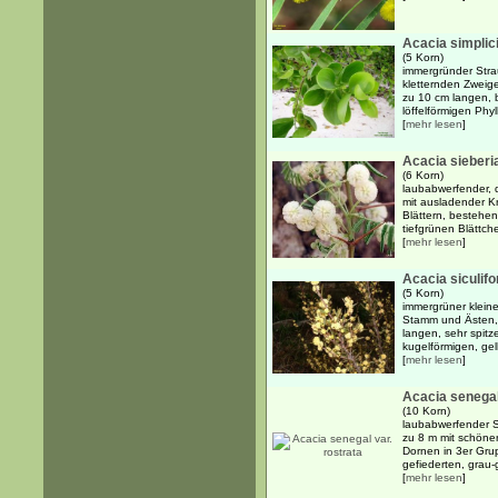
Acacia simplici
(5 Korn)
immergründer Stra
kletternden Zweig
zu 10 cm langen, b
löffelförmigen Phyl
[
mehr lesen
]
Acacia sieberi
(6 Korn)
laubabwerfender, 
mit ausladender 
Blättern, bestehe
tiefgrünen Blättche
[
mehr lesen
]
Acacia siculif
(5 Korn)
immergrüner kleine
Stamm und Ästen, 
langen, sehr spitz
kugelförmigen, gel
[
mehr lesen
]
Acacia senegal
(10 Korn)
laubabwerfender S
zu 8 m mit schöner
Dornen in 3er Gru
gefiederten, grau-
[
mehr lesen
]