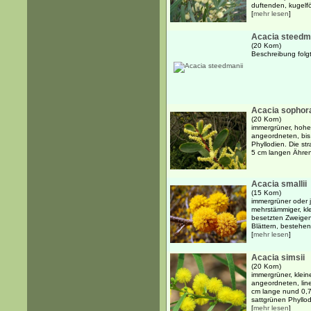
duftenden, kugelfö
[
mehr lesen
]
Acacia steedm
(20 Korn)
Beschreibung folgt.
Acacia sophor
(20 Korn)
immergrüner, hohe
angeordneten, bis
Phyllodien. Die st
5 cm langen Ähren
Acacia smallii
(15 Korn)
immergrüner oder 
mehrstämmiger, kl
besetzten Zweige
Blättern, bestehen
[
mehr lesen
]
Acacia simsii
(20 Korn)
immergrüner, klein
angeordneten, line
cm lange nund 0,7
sattgrünen Phyllodi
[
mehr lesen
]