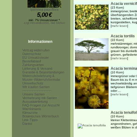
Acacia vernicif
(15 Korn)
Ipomoea pauciflora
immergrüner, breit
5,00
€
überhängenden Zw
breiten, sichelförm
inkl. 7% Umsatzsteuer *
kurzgestielten, kug
zzgl.Versandkosten, hier klicken
[
mehr lesen
]
Acacia tortilis
(10 Korn)
Informationen
mehrstämmiger, mit
rundkroniger, dorn
Vertrag widerrufen
grauer bis dunkelb
Datenschutz
grünen, gefiederten
EU Umsatzsteuer
[
mehr lesen
]
Bestellablauf
Zahlungsarten
Acacia termina
Lieferung & Versand
Garantie & Beanstandungen
(10 Korn)
Widerrufsbelehrung &
immergrüner oder 
Muster-Widerrufsformular
Baum bis zu 6 m 
Umweltschutz
wechselständig ang
Wir kaufen Samen
tiefgrünen Blättern
------------------------
oder ...
Unsere Samen
[
mehr lesen
]
Vermehrung mit Samen
Aussaatanleitung
FAQ-Fragen zur Anzucht
Warnhinweis
Acacia tenuifol
Klimazone
Botanisches Wörterbuch
(10 Korn)
Link-Tipps
kleiner Kletterstr
Danke
angeordneten, gef
weißen Blüten in 