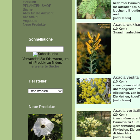
Herkunft
bedornter Baum bi
PFLANZEN SHOP
mit ausladender, r
Bücher
leuchtend lindgrün
Alles für die Anzucht
und ...
Alle Artikel
[
mehr lesen
]
Angebote
Neue Produkte
Acacia wickha
(10 Korn)
Strauch, aufrecht
Schnellsuche
Verwenden Sie Stichworte, um
ein Produkt zu finden.
erweiterte Suche
Acacia vestita
Hersteller
(10 Korn)
immergrüner, dicht
überhängenden Zw
elliptischen, zart
Die kleinen, kugel
[
mehr lesen
]
Neue Produkte
Acacia verticil
(20 Korn)
immergrüner oder 
Baum bis zu 10 m
wechselständig an
Phyllodien. Die cr
dichten Ähren ...
[
mehr lesen
]