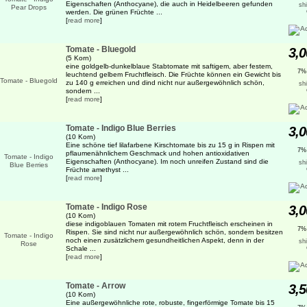
Eigenschaften (Anthocyane), die auch in Heidelbeeren gefunden
sh
werden. Die grünen Früchte ...
[
read more
]
Tomate - Bluegold
3,0
(5 Korn)
eine goldgelb-dunkelblaue Stabtomate mit saftigem, aber festem,
7%
leuchtend gelbem Fruchtfleisch. Die Früchte können ein Gewicht bis
zu 140 g erreichen und dind nicht nur außergewöhnlich schön,
sh
sondern ...
[
read more
]
Tomate - Indigo Blue Berries
3,0
(10 Korn)
Eine schöne tief lilafarbene Kirschtomate bis zu 15 g in Rispen mit
7%
pflaumenähnlichem Geschmack und hohen antioxidativen
Eigenschaften (Anthocyane). Im noch unreifen Zustand sind die
sh
Früchte amethyst ...
[
read more
]
Tomate - Indigo Rose
3,0
(10 Korn)
diese indigoblauen Tomaten mit rotem Fruchtfleisch erscheinen in
7%
Rispen. Sie sind nicht nur außergewöhnlich schön, sondern besitzen
noch einen zusätzlichem gesundheitlichen Aspekt, denn in der
sh
Schale ...
[
read more
]
Tomate - Arrow
3,5
(10 Korn)
Eine außergewöhnliche rote, robuste, fingerförmige Tomate bis 15