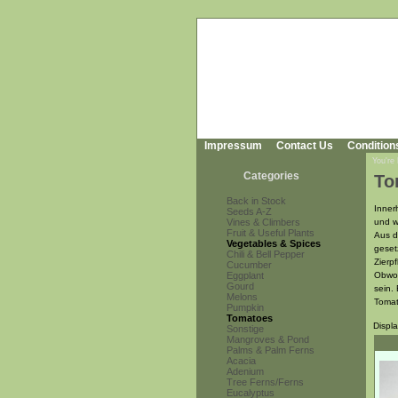
Impressum
Contact Us
Condition
You're
Categories
To
Back in Stock
Inner
Seeds A-Z
Vines & Climbers
und w
Fruit & Useful Plants
Aus d
Vegetables & Spices
geset
Chili & Bell Pepper
Zierp
Cucumber
Eggplant
Obwoh
Gourd
sein.
Melons
Tomat
Pumpkin
Tomatoes
Displ
Sonstige
Mangroves & Pond
Palms & Palm Ferns
Acacia
Adenium
Tree Ferns/Ferns
Eucalyptus