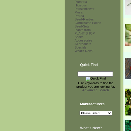
Plumeria
Hibiscus
Passionflower
Musa
Protea
Seed-Rarities
Germinated Seeds
Seed-Sets
Plants from...
PLANT SHOP
Books
Accessories
All products
Specials
What's New?
Quick Find
Use keywords to find the
product you are looking for.
Advanced Search
Manufacturers
What's New?