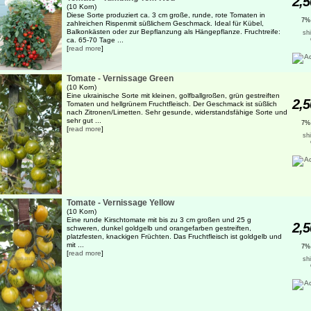
2,5
(10 Korn)
Diese Sorte produziert ca. 3 cm große, runde, rote Tomaten in
7%
zahlreichen Rispenmit süßlichem Geschmack. Ideal für Kübel,
Balkonkästen oder zur Bepflanzung als Hängepflanze. Fruchtreife:
sh
ca. 65-70 Tage ...
[
read more
]
Tomate - Vernissage Green
(10 Korn)
Eine ukrainische Sorte mit kleinen, golfballgroßen, grün gestreiften
2,5
Tomaten und hellgrünem Fruchtfleisch. Der Geschmack ist süßlich
nach Zitronen/Limetten. Sehr gesunde, widerstandsfähige Sorte und
sehr gut ...
7%
[
read more
]
sh
Tomate - Vernissage Yellow
(10 Korn)
Eine runde Kirschtomate mit bis zu 3 cm großen und 25 g
2,5
schweren, dunkel goldgelb und orangefarben gestreiften,
platzfesten, knackigen Früchten. Das Fruchtfleisch ist goldgelb und
mit ...
7%
[
read more
]
sh