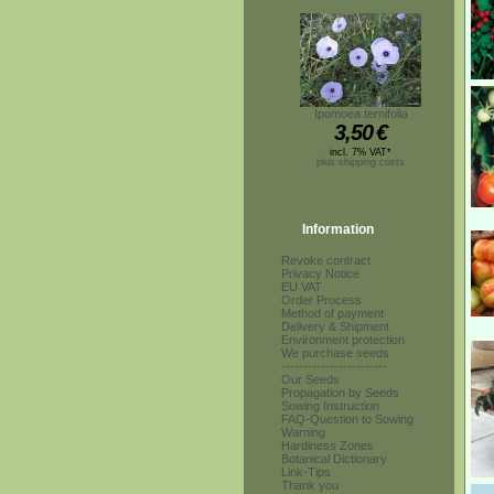
Ipomoea ternifolia
3,50
€
incl. 7% VAT*
plus shipping costs
Information
Revoke contract
Privacy Notice
EU VAT
Order Process
Method of payment
Delivery & Shipment
Environment protection
We purchase seeds
------------------------
Our Seeds
Propagation by Seeds
Sowing Instruction
FAQ-Question to Sowing
Warning
Hardiness Zones
Botanical Dictionary
Link-Tips
Thank you