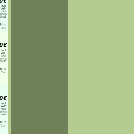
0
€
incl.
 VAT*
plus
ipping
costs
0
€
incl.
 VAT*
plus
ipping
costs
0
€
incl.
 VAT*
plus
ipping
costs