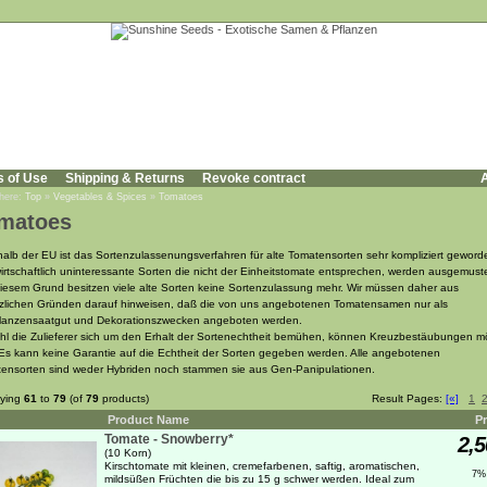
s of Use
Shipping & Returns
Revoke contract
A
 here:
Top
»
Vegetables & Spices
»
Tomatoes
matoes
halb der EU ist das Sortenzulassenungsverfahren für alte Tomatensorten sehr kompliziert geword
irtschaftlich uninteressante Sorten die nicht der Einheitstomate entsprechen, werden ausgemuste
iesem Grund besitzen viele alte Sorten keine Sortenzulassung mehr. Wir müssen daher aus
zlichen Gründen darauf hinweisen, daß die von uns angebotenen Tomatensamen nur als
flanzensaatgut und Dekorationszwecken angeboten werden.
l die Zulieferer sich um den Erhalt der Sortenechtheit bemühen, können Kreuzbestäubungen m
 Es kann keine Garantie auf die Echtheit der Sorten gegeben werden. Alle angebotenen
ensorten sind weder Hybriden noch stammen sie aus Gen-Panipulationen.
aying
61
to
79
(of
79
products)
Result Pages:
[«]
1
Product Name
Pr
Tomate - Snowberry*
2,5
(10 Korn)
Kirschtomate mit kleinen, cremefarbenen, saftig, aromatischen,
7%
mildsüßen Früchten die bis zu 15 g schwer werden. Ideal zum