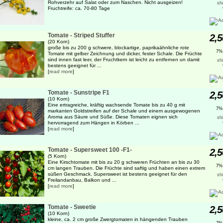
Rohverzehr auf Salat oder zum Naschen. Nicht ausgeizen!
sh
Fruchtreife: ca. 70-80 Tage
Tomate - Striped Stuffer
2,5
(20 Korn)
große bis zu 200 g schwere, blockartige, paprikaähnliche rote
7%
Tomate mit gelber Zeichnung und dicker, fester Schale. Die Früchte
sind innen fast leer, der Fruchtkern ist leicht zu entfernen un damit
sh
bestens geeignet für ...
[
read more
]
Tomate - Sunstripe F1
2,5
(10 Korn)
Eine ertragreiche, kräftig wachsende Tomate bis zu 40 g mit
7%
markanten Goldstreifen auf der Schale und einem ausgewogenen
Aroma aus Säure und Süße. Diese Tomaten eignen sich
sh
hervorragend zum Hängen in Körben ...
[
read more
]
Tomate - Supersweet 100 -F1-
2,5
(5 Korn)
Eine Kirschtomate mit bis zu 20 g schweren Früchten an bis zu 30
7%
cm langen Trauben. Die Früchte sind saftig und haben einen extrem
süßen Geschmack. Supersweet ist bestens geeignet für den
sh
Freilandanbau, Balkon und ...
[
read more
]
Tomate - Sweetie
2,5
(10 Korn)
kleine, ca. 2 cm große Zwergtomaten in hängenden Trauben