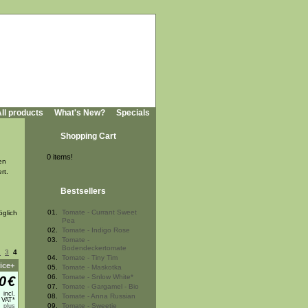
ll products
What's New?
Specials
Shopping Cart
0 items!
en
rt.
Bestsellers
01.
Tomate - Currant Sweet
öglich
Pea
02.
Tomate - Indigo Rose
03.
Tomate -
Bodendeckertomate
2
3
4
04.
Tomate - Tiny Tim
ice+
05.
Tomate - Maskotka
06.
Tomate - Snlow White*
0
€
07.
Tomate - Gargamel - Bio
incl.
08.
Tomate - Anna Russian
 VAT*
09.
Tomate - Sweetie
plus