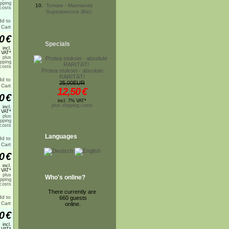
ipping
10.
Tomate - Marmande
costs
Superprecoce (Bio)
0
€
Specials
incl.
 VAT*
plus
ipping
costs
Protea stokoei - absolute
RARITÄT!
25,00EUR
12,50
€
0
€
incl. 7% VAT*
plus shipping costs
incl.
 VAT*
plus
ipping
costs
Languages
0
€
incl.
 VAT*
plus
Who's online?
ipping
costs
There currently are
660 guests
online.
0
€
incl.