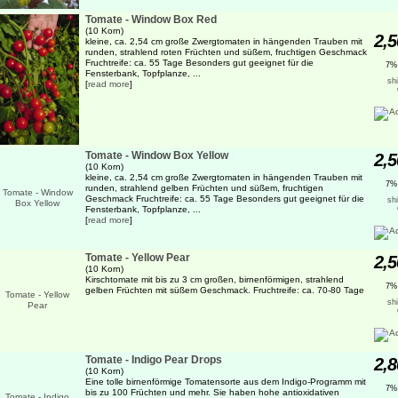
Tomate - Window Box Red
(10 Korn)
2,5
kleine, ca. 2,54 cm große Zwergtomaten in hängenden Trauben mit
runden, strahlend roten Früchten und süßem, fruchtigen Geschmack
Fruchtreife: ca. 55 Tage Besonders gut geeignet für die
7%
Fensterbank, Topfplanze, ...
sh
[
read more
]
Tomate - Window Box Yellow
2,5
(10 Korn)
kleine, ca. 2,54 cm große Zwergtomaten in hängenden Trauben mit
7%
runden, strahlend gelben Früchten und süßem, fruchtigen
Geschmack Fruchtreife: ca. 55 Tage Besonders gut geeignet für die
sh
Fensterbank, Topfplanze, ...
[
read more
]
Tomate - Yellow Pear
2,5
(10 Korn)
Kirschtomate mit bis zu 3 cm großen, birnenförmigen, strahlend
7%
gelben Früchten mit süßem Geschmack. Fruchtreife: ca. 70-80 Tage
sh
Tomate - Indigo Pear Drops
2,8
(10 Korn)
Eine tolle birnenförmige Tomatensorte aus dem Indigo-Programm mit
7%
bis zu 100 Früchten und mehr. Sie haben hohe antioxidativen