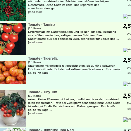
7%
mit runden, strahlend roten Früchten und süßem, fruchtigen
Geschmack. Diese Sorte ist kälte- und regenfest und
sh
somit besonders gut ...
[
read more
]
Tomate - Tamina
2,5
(10 Korn)
Kirschtomate mit Kartoffelblättern und kleinen, runden, leuchtend
7%
rote, süß-aromatischen, saftigen, festen Früchten. Eine
Naschtomate aus der damaligen DDR, sehr lecker für Salate und ...
sh
[
read more
]
Tomate - Tigerella
2,5
(10 Korn)
Stabtomate mit goldgelb-rot gezeichneten, bis zu 90 g schweren
7%
Früchten mit harter Schale und süß-saurem Geschmack Fruchtreife:
ca. 65-70 Tage
sh
Tomate - Tiny Tim
2,5
(10 Korn)
extrem kleine Pflanzen mit kleinen, rundlichen bis ovalen, strahlend
roten Minifrüchten. Trotz der Zwergform sehr ertragreich! Diese Sorte
7%
ist sehr gut für die Fensterbank und Balkon geeignet! Fruchtreife:
sh
ca. 55-65 Tage ...
[
read more
]
Tomate - Tumbling Tom Red