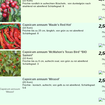
(10 Korn)
Früchte rundlich in aufrechten Büscheln, von dunkelgrün nach
7%
strahlend rot abreifend Schärfegrad: 8
sh
Capsicum annuum 'Maule's Red Hot'
2,5
(10 Korn)
Früchte bis zu 25 cm, länglich, von grün zu rot abreifend
7%
Schärfegrad: 8
sh
Capsicum annuum 'McMahon's Texas Bird' *BIO
2,5
Samen*
(10 Korn)
7%
Früchte bis zu 6 cm, aufrecht oval, von grün zu rot abreifend
Schärfegrad: 3
sh
Capsicum annuum 'Mirasol'
2,5
(20 Korn)
Früchte - konisch, aufrecht, von gelb zu rot abreifend, Schärfegrad:
7%
5-6
sh