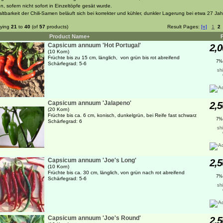
n, sofern nicht sofort in Einzeltöpfe gesät wurde.
altbarkeit der Chili-Samen beläuft sich bei korrekter und kühler, dunkler Lagerung bei etwa 27 Jah
aying
21
to
40
(of
57
products)
Result Pages:
[«]
1
2
Product Name+
Capsicum annuum 'Hot Portugal'
2,0
(10 Korn)
Früchte bis zu 15 cm, länglich, von grün bis rot abreifend
7%
Schärfegrad: 5-6
sh
Capsicum annuum 'Jalapeno'
2,5
(20 Korn)
Früchte bis ca. 6 cm, konisch, dunkelgrün, bei Reife fast schwarz
7%
Schärfegrad: 6
sh
Capsicum annuum 'Joe's Long'
2,5
(10 Korn)
Früchte bis ca. 30 cm, länglich, von grün nach rot abreifend
7%
Schärfegrad: 5-6
sh
Capsicum annuum 'Joe's Round'
2,5