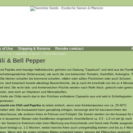
s of Use
Shipping & Returns
Revoke contract
A
 here:
Top
»
Vegetables & Spices
»
Chili & Bell Pepper
ili & Bell Pepper
 und Paprika sind krautige Halbsträucher, gehören zur Gattung "Capsicum" und sind aus der Famil
schattengewächse (Solanaceae), wie auch die uns bekannten Tomaten, Kartoffeln, Aubergine, 
. Die kleinen scharfen bis brennend scharfen, milden oder süßen Früchtchen oder auch Schoten
nt, sind botanisch korrekt allerdings Beerenfrüchte, die je nach Art innerhalb von bis zu 4 Monat
reif sind. Die recht farb- und formenreichen Früchte werden nach Reife frisch, gekocht oder getro
ndet, sind reich an Vitaminen und Mineralstoffen.
chärfe der Chilis macht das in den Früchten enthaltene Capsaicin aus und wird in Schärfegraden
gemessen.
nzucht von Chili und Paprika
ist relativ einfach, wenn eine Keimtemperatur von ca. 25-30°C
halten wird. Die Aussaatzeit kann ganzjährig erfolgen, bevorzugt sind für baccatum-Arten der
ber/Januar, alle anderen Arten im Februar und Frühjahr. Die Samen werden vor der Aussaat für c
e in lauwarmen Wasser oder Kamillentee eingeweicht. Anschließend ca. 0,5 - 1,5 cm tief (je nach
 der Samen) in Kokohum oder einer Mischung aus Anzuchterde und Sand oder Perlite ausgesät.
auer beträgt ca. 1-2 Wochen, wobei manche Arten auch unregelmäßig keimen und bis zu 4 Wo
igen. Wenn sich die ersten richtigen Blätter entwickelt haben, können die Pflänzchen vereinzelt