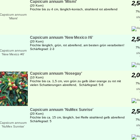
Capsicum annuum 'Mismi'
2,5
(20 Korn)
Früchte bis zu 4 cm, länglich-konisch, strahlend rot abreifend
7%
sh
Capsicum annuum 'New Mexico #6'
2,5
(20 Korn)
Früchte länglich, grün, rot abreifend, am besten grün verarbeiten!
7%
Schärfegrad: 2-3
sh
Capsicum annuum 'Nosegay'
2,0
(10 Korn)
Früchte bis ca. 1,5 cm, von grün zu gelb über orange zu rot mit
7%
vielen Schattierungen abreifend, Schärfegrad: 5-6
sh
Capsicum annuum 'NuMex Sunrise'
2,5
(20 Korn)
Früchte bis ca. 15 cm, länglich, bei Reife strahlend gelb abreifend
7%
Schärfegrad: 5
sh