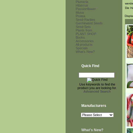
Plumeria
werde
Hibiscus
Die H
Passionflower
Musa
Protea
Displ
Seed-Rarities
Germinated Seeds
Seed-Sets
Plants from...
PLANT SHOP
Books
Accessories
All products
Specials
What's New?
Quick Find
Use keywords to find the
product you are looking for.
Advanced Search
Manufacturers
What's New?