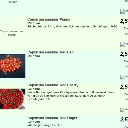
sh
Capsicum annuum 'Piquin'
2,5
(20 Korn)
Früchte bis ca. 2 cm, klein, rundlich, rot abreifend Schärfegrad: 9-10
7%
sh
Capsicum annuum 'Red Ball'
2,5
(20 Korn)
7%
sh
Capsicum annuum 'Red Cherry'
2,5
(10 Korn)
kleine Bonbon geformte Kirschpaprika - bis ca. 3,8 cm, oval, Reife
7%
von grün zu karmesinrot mit süßem, rauchigem Geschmack
Schärfegrad: 7-8
sh
Capsicum annuum 'Red Finger'
2,5
(10 Korn)
rote, fingerförmige Früchte
7%