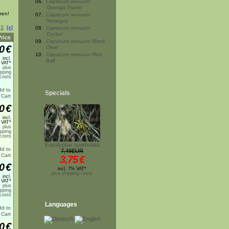
06.
Capsicum annuum
'Georgia Flame'
ren!
07.
Capsicum annuum
'Nosegay'
3
[»]
08.
Capsicum annuum
'Cyclon'
Price
09.
Capsicum annuum 'Black
0
€
Olive'
10.
Capsicum annuum 'Red
incl.
Ball'
 VAT*
plus
ipping
costs
Specials
0
€
incl.
 VAT*
plus
ipping
costs
Eucalyptus spathulata
7,49EUR
3,75
€
0
€
incl. 7% VAT*
plus shipping costs
incl.
 VAT*
plus
ipping
costs
Languages
0
€