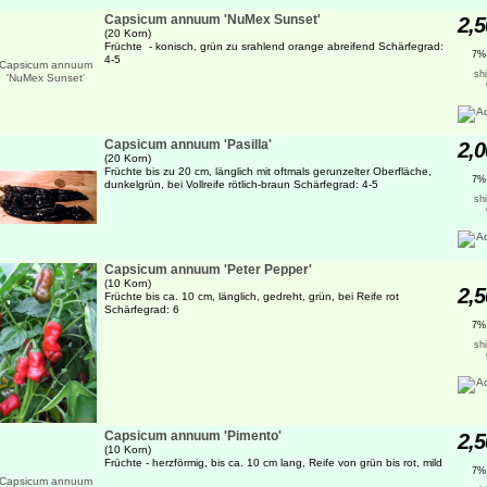
Capsicum annuum 'NuMex Sunset'
2,5
(20 Korn)
Früchte - konisch, grün zu srahlend orange abreifend Schärfegrad:
7%
4-5
sh
Capsicum annuum 'Pasilla'
2,0
(20 Korn)
Früchte bis zu 20 cm, länglich mit oftmals gerunzelter Oberfläche,
7%
dunkelgrün, bei Vollreife rötlich-braun Schärfegrad: 4-5
sh
Capsicum annuum 'Peter Pepper'
(10 Korn)
2,5
Früchte bis ca. 10 cm, länglich, gedreht, grün, bei Reife rot
Schärfegrad: 6
7%
sh
Capsicum annuum 'Pimento'
2,5
(10 Korn)
Früchte - herzförmig, bis ca. 10 cm lang, Reife von grün bis rot, mild
7%