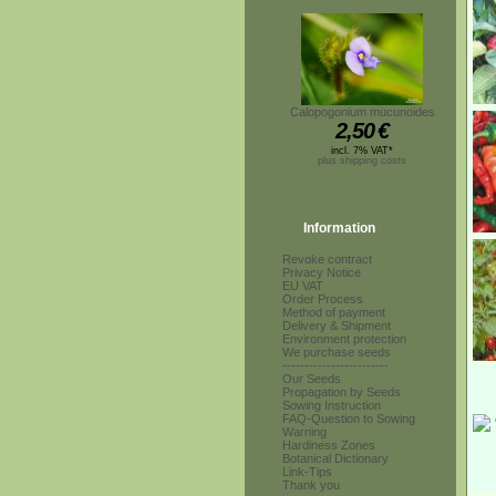
Calopogonium mucunoides
2,50
€
incl. 7% VAT*
plus shipping costs
Information
Revoke contract
Privacy Notice
EU VAT
Order Process
Method of payment
Delivery & Shipment
Environment protection
We purchase seeds
------------------------
Our Seeds
Propagation by Seeds
Sowing Instruction
FAQ-Question to Sowing
Warning
Hardiness Zones
Botanical Dictionary
Link-Tips
Thank you