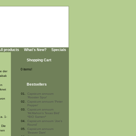
ll products
What's New?
Specials
Shopping Cart
0 items!
ie der
Tabak
Bestsellers
en
cknet
01.
Capsicum annuum
'Rooster Spur'
 von
02.
Capsicum annuum 'Peter
Pepper'
03.
Capsicum annuum
'McMahon's Texas Bird'
a. 1-
*BIO Samen*
04.
Capsicum annuum 'Joe's
Round'
 Die
05.
Capsicum annuum
chen
'Beaver Dam'