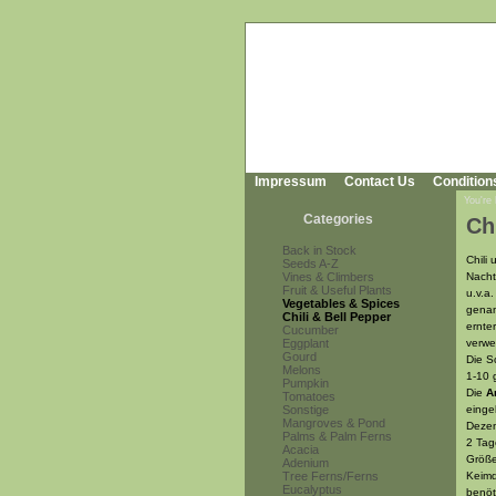
Impressum
Contact Us
Condition
You're
Categories
Ch
Back in Stock
Chili
Seeds A-Z
Vines & Climbers
Nacht
Fruit & Useful Plants
u.v.a
Vegetables & Spices
genan
Chili & Bell Pepper
ernte
Cucumber
Eggplant
verwe
Gourd
Die S
Melons
1-10 
Pumpkin
Die
A
Tomatoes
Sonstige
einge
Mangroves & Pond
Dezem
Palms & Palm Ferns
2 Tag
Acacia
Größe
Adenium
Tree Ferns/Ferns
Keimd
Eucalyptus
benöt