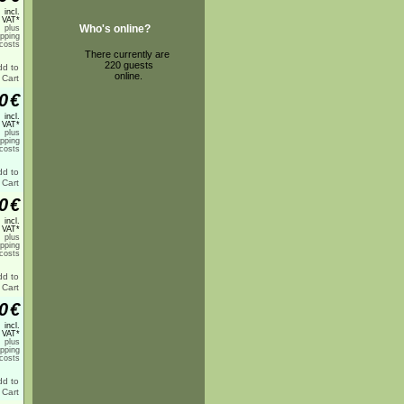
incl.
 VAT*
Who's online?
plus
ipping
costs
There currently are
220 guests
online.
0
€
incl.
 VAT*
plus
ipping
costs
0
€
incl.
 VAT*
plus
ipping
costs
0
€
incl.
 VAT*
plus
ipping
costs