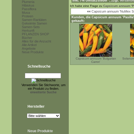
inkl. 7% Umsatzsteuer *, zzgl.
Versandko
Plumeria
Hibiskus
Ich habe eine Frage zu
Capsicum annuum 'Pa
Passiflora
««
Capsicum annuum 'NuMex Su
Musa
Proteen
Kunden, die
Capsicum annuum 'Pasilla
Samen-Raritäten
gekauft:
Gekeimte Samen
Samen-Sets
Herkunft
PFLANZEN SHOP
Bücher
Alles für die Anzucht
Alle Artikel
Angebote
Neue Produkte
Capsicum annuum 'Bulgarian
Solanum
Carrot'
Schnellsuche
Verwenden Sie Stichworte, um
ein Produkt zu finden.
erweiterte Suche
Hersteller
Neue Produkte