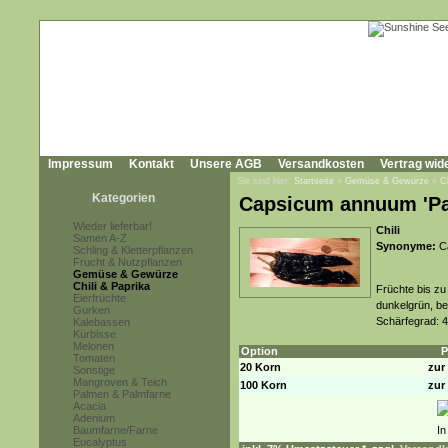
Impressum
Kontakt
Unsere AGB
Versandkosten
Vertrag wid
Sie sind hier:
Startseite
»
Gemüse & Gewürze
»
C
Kategorien
Capsicum annuum 'Pas
Wieder lieferbar!
Chili
Samen A-Z
Synonyme:
Ca
Schling & Kletterpflanzen
Frucht & Nutzpflanzen
Gemüse & Gewürze
Chili & Paprika
Früchte bis zu
Eierfrüchte
dunkelgrün, bei
Gurken
Schärfegrad: 4
Kalebassen
Kürbisse
Melonen
Option
P
Tomaten
20 Korn
zur 
Sonstige
Mangroven & Teich
100 Korn
zur 
Palmen & Palmfarne
Acacia
Adenium
Baumfarne/Farne
Eucalyptus