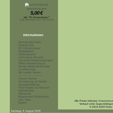
Ipomoea jicama
5,00
€
inkl. 7% Umsatzsteuer *
zzgl.Versandkosten, hier klicken
Informationen
Vertrag widerrufen
Datenschutz
EU Umsatzsteuer
Bestellablauf
Zahlungsarten
Lieferung & Versand
Garantie & Beanstandungen
Widerrufsbelehrung &
Muster-Widerrufsformular
Umweltschutz
Wir kaufen Samen
------------------------
Unsere Samen
Vermehrung mit Samen
Aussaatanleitung
FAQ-Fragen zur Anzucht
Warnhinweis
Klimazone
Botanisches Wörterbuch
Link-Tipps
Alle Preise inklusive
Umsatzsteue
Danke
Verkauf unter Zugrundelegu
© 2015-2026 Peter
Samstag, 8. August 2026