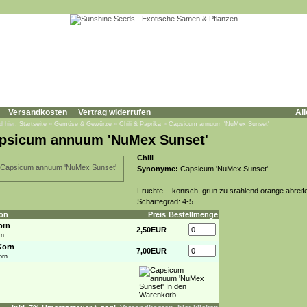
Versandkosten
Vertrag widerrufen
All
d hier:
Startseite
»
Gemüse & Gewürze
»
Chili & Paprika
»
Capsicum annuum 'NuMex Sunset'
psicum annuum 'NuMex Sunset'
Chili
Synonyme:
Capsicum 'NuMex Sunset'
Früchte - konisch, grün zu srahlend orange abreif
Schärfegrad: 4-5
on
Preis
Bestellmenge
orn
2,50EUR
rn
Korn
7,00EUR
orn