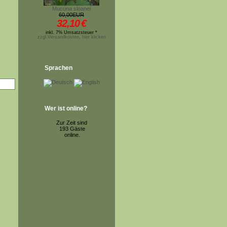
Mucuna sloanei
60,00EUR
32,10
€
inkl. 7% Umsatzsteuer *
zzgl.Versandkosten, hier klicken
Sprachen
Wer ist online?
Zur Zeit sind
193 Gäste
online.