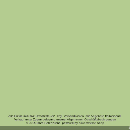
Alle Preise inklusive
Umsatzsteuer*
, zzgl.
Versandkosten
,
alle Angebote
freibleibend.
Verkauf unter Zugrundelegung unserer
Allgemeinen Geschäftsbedingungen
© 2015-2026 Peter Krebs, powered by
osCommerce Shop
1