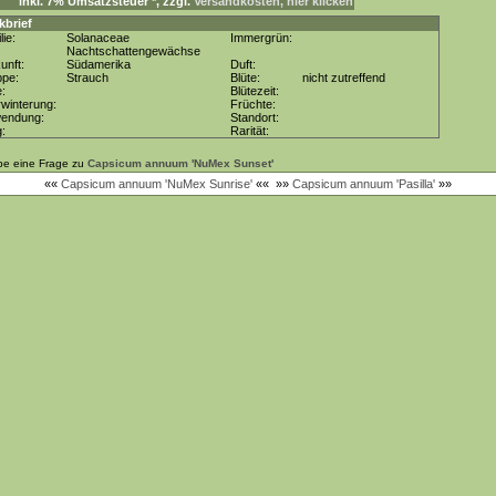
inkl. 7% Umsatzsteuer *, zzgl.
Versandkosten, hier klicken
kbrief
lie:
Solanaceae
Immergrün:
Nachtschattengewächse
unft:
Südamerika
Duft:
ppe:
Strauch
Blüte:
nicht zutreffend
e:
Blütezeit:
winterung:
Früchte:
wendung:
Standort:
g:
Rarität:
be eine Frage zu
Capsicum annuum 'NuMex Sunset'
««
Capsicum annuum 'NuMex Sunrise'
««
»»
Capsicum annuum 'Pasilla'
»»