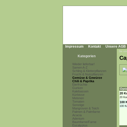
Impressum
Kontakt
Unsere AGB
Sie sin
Kategorien
Ca
Wieder lieferbar!
Samen A-Z
Schling & Kletterpflanzen
Frucht & Nutzpflanzen
Gemüse & Gewürze
Chili & Paprika
Eierfrüchte
Gurken
Opti
Kalebassen
20 K
Kürbisse
20 Ko
Melonen
Tomaten
100 
Sonstige
100 K
Mangroven & Teich
Palmen & Palmfarne
Acacia
Adenium
Baumfarne/Farne
Eucalyptus