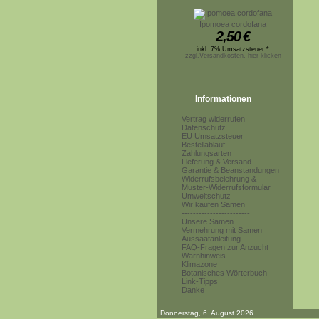
Ipomoea cordofana
2,50
€
inkl. 7% Umsatzsteuer *
zzgl.Versandkosten, hier klicken
Informationen
Vertrag widerrufen
Datenschutz
EU Umsatzsteuer
Bestellablauf
Zahlungsarten
Lieferung & Versand
Garantie & Beanstandungen
Widerrufsbelehrung &
Muster-Widerrufsformular
Umweltschutz
Wir kaufen Samen
------------------------
Unsere Samen
Vermehrung mit Samen
Aussaatanleitung
FAQ-Fragen zur Anzucht
Warnhinweis
Klimazone
Botanisches Wörterbuch
Link-Tipps
Danke
Donnerstag, 6. August 2026