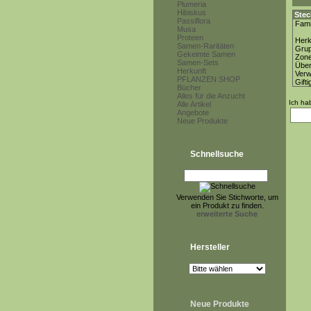
Plumeria
Hibiskus
Stec
Passiflora
Fami
Musa
Proteen
Herk
Samen-Raritäten
Gru
Gekeimte Samen
Zon
Samen-Sets
Über
Herkunft
Ver
PFLANZEN SHOP
Gifti
Bücher
Alles für die Anzucht
Ich ha
Alle Artikel
Angebote
Neue Produkte
Schnellsuche
Verwenden Sie Stichworte, um
ein Produkt zu finden.
erweiterte Suche
Hersteller
Neue Produkte