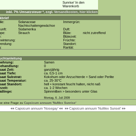
inkl. 7% Umsatzsteuer *, zzgl.
Versandkosten, hier klicken
kbrief
lie:
Solanaceae
Immergrün:
Nachtschattengewächse
unft:
Südamerika
Duft:
ppe:
Strauch
Blüte:
nicht zutreffend
e:
Blütezeit:
winterung:
Früchte:
wendung:
Standort:
g:
Rarität:
uchtanleitung
mehrung:
Samen
behandlung:
0
aat Zeit:
ganzjährig
aat Tiefe:
ca. 0,5-1 cm
aat Substrat:
Kokohum oder Anzuchterde + Sand oder Perlite
saat Temperatur:
ca. 25-30°C
aat Standort:
hell + konstant feucht halten, nicht naß
zeit:
ca. 1-2 Wochen
dlinge:
Spinnmilben > besonders unter Glas
Montag, 6. Juli 2009
be eine Frage zu
Capsicum annuum 'NuMex Sunrise'
««
Capsicum annuum 'Nosegay'
««
»»
Capsicum annuum 'NuMex Sunset'
»»