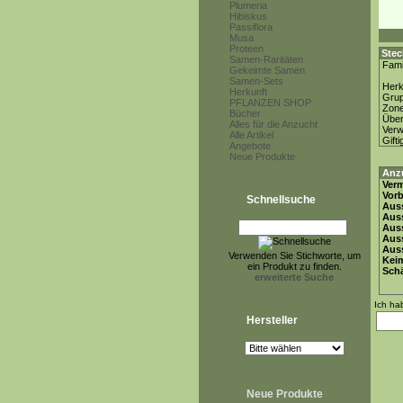
Plumeria
Hibiskus
Passiflora
Musa
Proteen
Stec
Samen-Raritäten
Fami
Gekeimte Samen
Samen-Sets
Herk
Herkunft
Gru
PFLANZEN SHOP
Zon
Bücher
Über
Alles für die Anzucht
Ver
Alle Artikel
Gifti
Angebote
Neue Produkte
Anz
Ver
Vor
Schnellsuche
Auss
Auss
Auss
Aus
Auss
Verwenden Sie Stichworte, um
Keim
ein Produkt zu finden.
Schä
erweiterte Suche
Ich ha
Hersteller
Neue Produkte