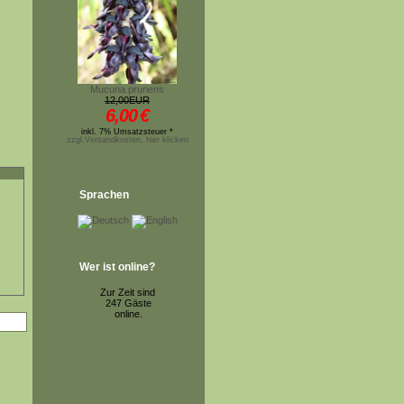
Mucuna pruriens
12,00EUR
6,00
€
inkl. 7% Umsatzsteuer *
zzgl.Versandkosten, hier klicken
Sprachen
Wer ist online?
Zur Zeit sind
247 Gäste
online.