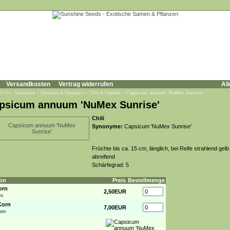
Versandkosten
Vertrag widerrufen
All
d hier:
Startseite
»
Gemüse & Gewürze
»
Chili & Paprika
»
Capsicum annuum 'NuMex Sunrise'
psicum annuum 'NuMex Sunrise'
Chili
Synonyme:
Capsicum 'NuMex Sunrise'
Früchte bis ca. 15 cm, länglich, bei Reife strahlend gelb
abreifend
Schärfegrad: 5
on
Preis
Bestellmenge
orn
2,50EUR
rn
Korn
7,00EUR
orn