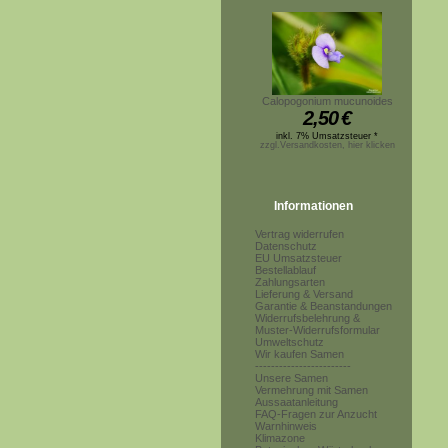
Calopogonium mucunoides
2,50
€
inkl. 7% Umsatzsteuer *
zzgl.Versandkosten, hier klicken
Informationen
Vertrag widerrufen
Datenschutz
EU Umsatzsteuer
Bestellablauf
Zahlungsarten
Lieferung & Versand
Garantie & Beanstandungen
Widerrufsbelehrung &
Muster-Widerrufsformular
Umweltschutz
Wir kaufen Samen
------------------------
Unsere Samen
Vermehrung mit Samen
Aussaatanleitung
FAQ-Fragen zur Anzucht
Warnhinweis
Klimazone