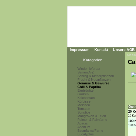
Impressum
Kontakt
Unsere AGB
Sie sin
Kategorien
Ca
Wieder lieferbar!
Samen A-Z
Schling & Kletterpflanzen
Frucht & Nutzpflanzen
Gemüse & Gewürze
Chili & Paprika
Eierfrüchte
Gurken
Kalebassen
Kürbisse
Melonen
Opti
Tomaten
20 K
Sonstige
Mangroven & Teich
20 Ko
Palmen & Palmfarne
100 
Acacia
100 K
Adenium
Baumfarne/Farne
Eucalyptus