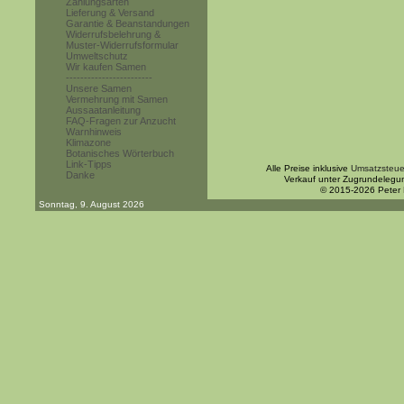
Zahlungsarten
Lieferung & Versand
Garantie & Beanstandungen
Widerrufsbelehrung &
Muster-Widerrufsformular
Umweltschutz
Wir kaufen Samen
------------------------
Unsere Samen
Vermehrung mit Samen
Aussaatanleitung
FAQ-Fragen zur Anzucht
Warnhinweis
Klimazone
Botanisches Wörterbuch
Link-Tipps
Alle Preise inklusive
Umsatzsteue
Danke
Verkauf unter Zugrundelegu
© 2015-2026 Peter
Sonntag, 9. August 2026