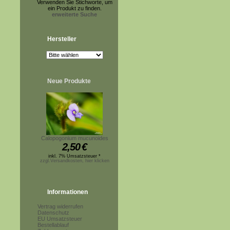
Verwenden Sie Stichworte, um
ein Produkt zu finden.
erweiterte Suche
Hersteller
Neue Produkte
Calopogonium mucunoides
2,50
€
inkl. 7% Umsatzsteuer *
zzgl.Versandkosten, hier klicken
Informationen
Vertrag widerrufen
Datenschutz
EU Umsatzsteuer
Bestellablauf