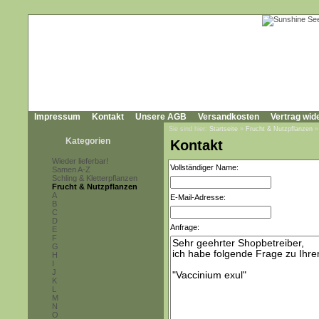
Impressum
Kontakt
Unsere AGB
Versandkosten
Vertrag wid
Sie sind hier:
Startseite
»
Frucht & Nutzpflanzen
Kategorien
Kontakt
Wieder lieferbar!
Vollständiger Name:
Samen A-Z
Schling & Kletterpflanzen
Frucht & Nutzpflanzen
A
E-Mail-Adresse:
B
C
D
Anfrage:
E
F
G
H
I
J
K
L
M
N
O