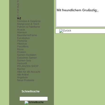
P
Q
R
S
T
U
V-Z
Gemüse & Gewürze
Mangroven & Teich
Palmen & Palmfarne
Acacia
Adenium
Baumfarne/Farne
Eucalyptus
Plumeria
Hibiskus
Passiflora
Musa
Proteen
Samen-Raritäten
Gekeimte Samen
Samen-Sets
Herkunft
PFLANZEN SHOP
Bücher
Alles für die Anzucht
Alle Artikel
Angebote
Neue Produkte
Schnellsuche