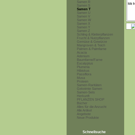
Samen R
Samen S
Samen T
Samen U
Samen V
Samen W
Samen X
Samen Y
Samen Z
Schling & Kletterpflanzen
Frucht & Nutzpflanzen
Gemüse & Gewürze
Mangroven & Teich
Palmen & Palmfarne
Acacia
Adenium
Baumfarne/Farne
Eucalyptus
Plumeria
Hibiskus
Passiflora
Musa
Proteen
Samen-Raritäten
Gekeimte Samen
Samen-Sets
Herkunft
PFLANZEN SHOP
Bücher
Alles für die Anzucht
Alle Artikel
Angebote
Neue Produkte
Schnellsuche