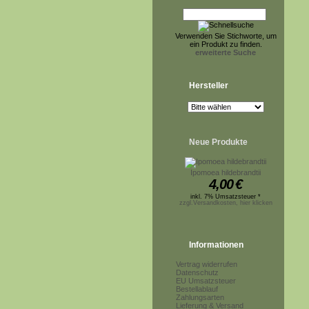
Verwenden Sie Stichworte, um
ein Produkt zu finden.
erweiterte Suche
Hersteller
Neue Produkte
Ipomoea hildebrandtii
4,00
€
inkl. 7% Umsatzsteuer *
zzgl.Versandkosten, hier klicken
Informationen
Vertrag widerrufen
Datenschutz
EU Umsatzsteuer
Bestellablauf
Zahlungsarten
Lieferung & Versand