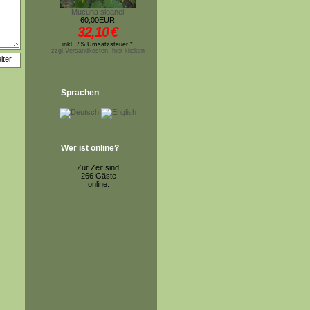
Mucuna sloanei
60,00EUR
32,10
€
inkl. 7% Umsatzsteuer *
zzgl.Versandkosten, hier klicken
Sprachen
Wer ist online?
Zur Zeit sind
266 Gäste
online.