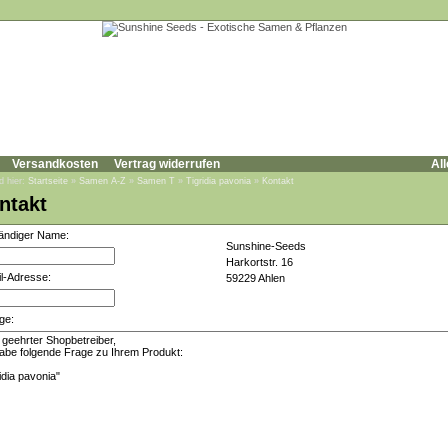
Versandkosten
Vertrag widerrufen
All
d hier:
Startseite
»
Samen A-Z
»
Samen T
»
Tigridia pavonia
»
Kontakt
ntakt
tändiger Name:
Sunshine-Seeds
Harkortstr. 16
l-Adresse:
59229 Ahlen
ge: