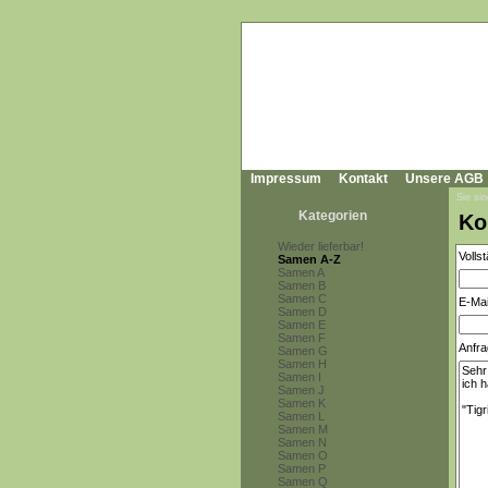
Impressum
Kontakt
Unsere AGB
Sie sin
Kategorien
Ko
Wieder lieferbar!
Volls
Samen A-Z
Samen A
Samen B
Samen C
E-Mai
Samen D
Samen E
Samen F
Anfra
Samen G
Samen H
Samen I
Samen J
Samen K
Samen L
Samen M
Samen N
Samen O
Samen P
Samen Q