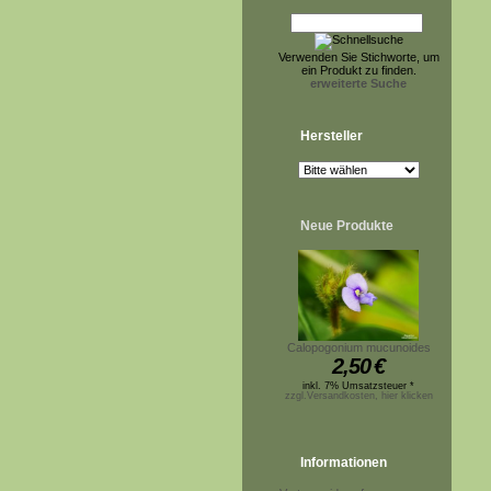
Verwenden Sie Stichworte, um
ein Produkt zu finden.
erweiterte Suche
Hersteller
Neue Produkte
Calopogonium mucunoides
2,50
€
inkl. 7% Umsatzsteuer *
zzgl.Versandkosten, hier klicken
Informationen