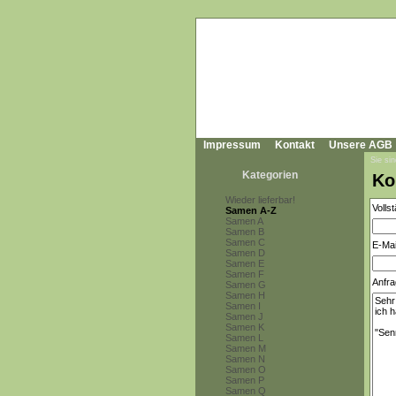
Impressum
Kontakt
Unsere AGB
Sie sin
Kategorien
Ko
Wieder lieferbar!
Volls
Samen A-Z
Samen A
Samen B
Samen C
E-Mai
Samen D
Samen E
Samen F
Anfra
Samen G
Samen H
Samen I
Samen J
Samen K
Samen L
Samen M
Samen N
Samen O
Samen P
Samen Q