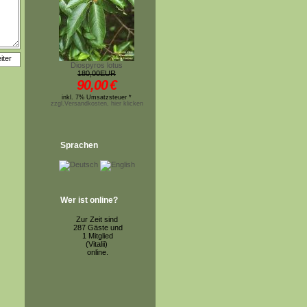
Diospyros lotus
180,00EUR
90,00
€
inkl. 7% Umsatzsteuer *
zzgl.Versandkosten, hier klicken
Sprachen
Wer ist online?
Zur Zeit sind
287 Gäste und
1 Mitglied
(Vitalii)
online.