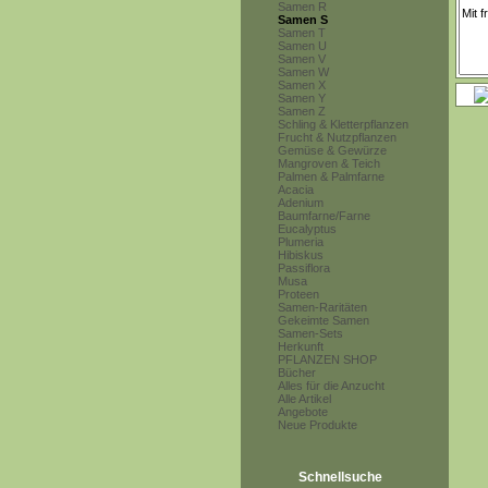
Samen R
Samen S
Samen T
Samen U
Samen V
Samen W
Samen X
Samen Y
Samen Z
Schling & Kletterpflanzen
Frucht & Nutzpflanzen
Gemüse & Gewürze
Mangroven & Teich
Palmen & Palmfarne
Acacia
Adenium
Baumfarne/Farne
Eucalyptus
Plumeria
Hibiskus
Passiflora
Musa
Proteen
Samen-Raritäten
Gekeimte Samen
Samen-Sets
Herkunft
PFLANZEN SHOP
Bücher
Alles für die Anzucht
Alle Artikel
Angebote
Neue Produkte
Schnellsuche