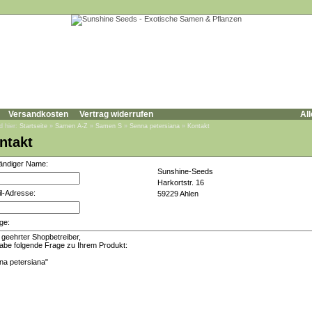
Versandkosten
Vertrag widerrufen
All
d hier:
Startseite
»
Samen A-Z
»
Samen S
»
Senna petersiana
»
Kontakt
ntakt
tändiger Name:
Sunshine-Seeds
Harkortstr. 16
l-Adresse:
59229 Ahlen
ge: