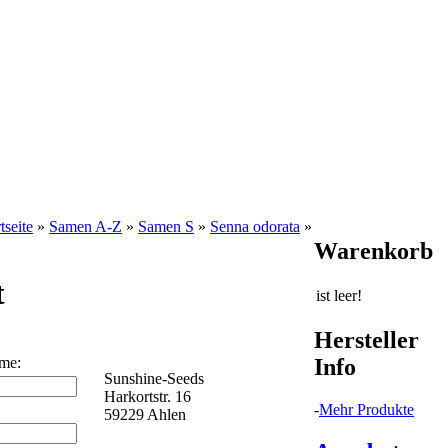
tseite
»
Samen A-Z
»
Samen S
»
Senna odorata
»
Warenkorb
t
ist leer!
Hersteller
Info
ame:
Sunshine-Seeds
Harkortstr. 16
-
Mehr Produkte
59229 Ahlen