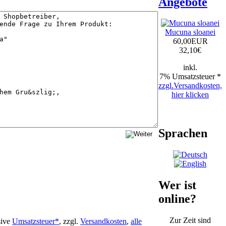
Angebote
Mucuna sloanei
60,00EUR
32,10
€
inkl.
7% Umsatzsteuer *
zzgl.Versandkosten,
hier klicken
Sprachen
Wer ist
online?
Zur Zeit sind
sive
Umsatzsteuer*
, zzgl.
Versandkosten
,
alle