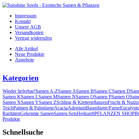
Impressum
Kontakt
Unsere AGB
Versandkosten
Vertrag widerrufen
Alle Artikel
Neue Produkte
Angebote
Kategorien
Wieder lieferbar!
Samen A-Z
Samen A
Samen B
Samen C
Samen D
Sam
Samen K
Samen L
Samen M
Samen N
Samen O
Samen P
Samen Q
Sam
Samen X
Samen Y
Samen Z
Schling & Kletterpflanzen
Frucht & Nutzp
Teich
Palmen & Palmfarne
Acacia
Adenium
Baumfarne/Farne
Eucalypt
Raritäten
Gekeimte Samen
Samen-Sets
Herkunft
PFLANZEN SHOP
B
Produkte
Schnellsuche