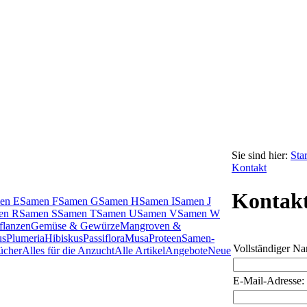
Sie sind hier:
Star
Kontakt
Kontak
en E
Samen F
Samen G
Samen H
Samen I
Samen J
en R
Samen S
Samen T
Samen U
Samen V
Samen W
flanzen
Gemüse & Gewürze
Mangroven &
us
Plumeria
Hibiskus
Passiflora
Musa
Proteen
Samen-
Vollständiger N
ücher
Alles für die Anzucht
Alle Artikel
Angebote
Neue
E-Mail-Adresse: