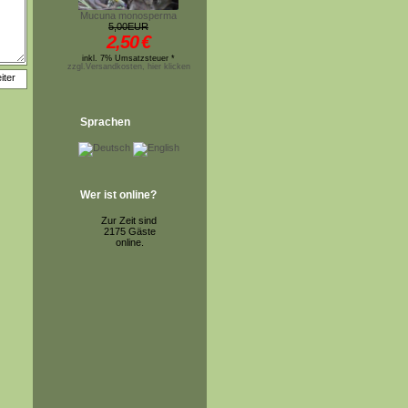
Mucuna monosperma
5,00EUR
2,50
€
inkl. 7% Umsatzsteuer *
zzgl.Versandkosten, hier klicken
Sprachen
Wer ist online?
Zur Zeit sind
2175 Gäste
online.