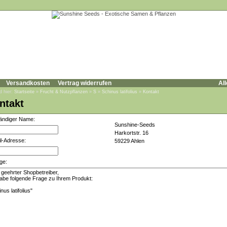
Versandkosten
Vertrag widerrufen
All
d hier:
Startseite
»
Frucht & Nutzpflanzen
»
S
»
Schinus latifolius
»
Kontakt
ntakt
tändiger Name:
Sunshine-Seeds
Harkortstr. 16
l-Adresse:
59229 Ahlen
ge: