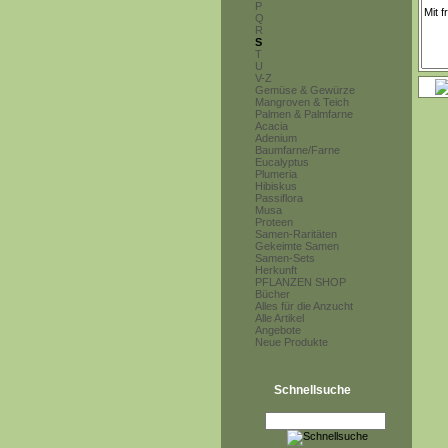
P
Q
R
S
T
U
V-Z
Gemüse & Gewürze
Mangroven & Teich
Palmen & Palmfarne
Acacia
Adenium
Baumfarne/Farne
Eucalyptus
Plumeria
Hibiskus
Passiflora
Musa
Proteen
Samen-Raritäten
Gekeimte Samen
Samen-Sets
Herkunft
PFLANZEN SHOP
Bücher
Alles für die Anzucht
Alle Artikel
Angebote
Neue Produkte
Schnellsuche