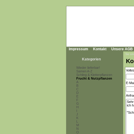
Impressum
Kontakt
Unsere AGB
Sie sin
Kategorien
Ko
Wieder lieferbar!
Volls
Samen A-Z
Schling & Kletterpflanzen
Frucht & Nutzpflanzen
A
E-Mai
B
C
D
Anfra
E
F
G
H
I
J
K
L
M
N
O