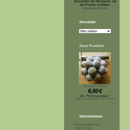
Verwenden Sie Stichworte, um
ein Produkt zu finden.
erweiterte Suche
Hersteller
Neue Produkte
Unonopsis pittieri
6,50
€
inkl. 7% Umsatzsteuer *
zzgl.Versandkosten, hier klicken
Informationen
Vertrag widerrufen
Datenschutz