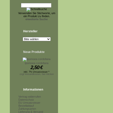
Verwenden Sie Stichworte, um
ein Produkt zu finden.
erweiterte Suche
Hersteller
Neue Produkte
Ipomoea cordofana
2,50
€
inkl. 7% Umsatzsteuer *
zzgl.Versandkosten, hier klicken
Informationen
Vertrag widerrufen
Datenschutz
EU Umsatzsteuer
Bestellablauf
Zahlungsarten
Lieferung & Versand