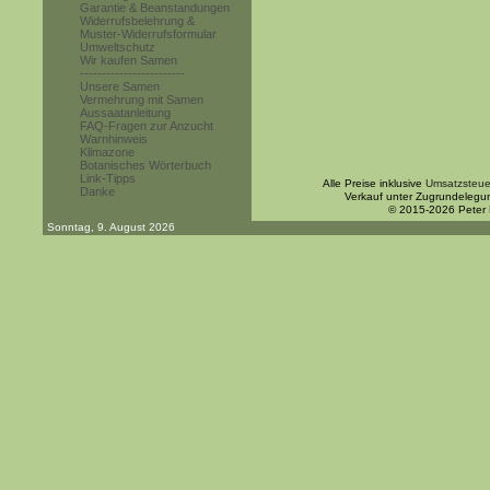
Garantie & Beanstandungen
Widerrufsbelehrung &
Muster-Widerrufsformular
Umweltschutz
Wir kaufen Samen
------------------------
Unsere Samen
Vermehrung mit Samen
Aussaatanleitung
FAQ-Fragen zur Anzucht
Warnhinweis
Klimazone
Botanisches Wörterbuch
Link-Tipps
Alle Preise inklusive
Umsatzsteue
Danke
Verkauf unter Zugrundelegu
© 2015-2026 Peter
Sonntag, 9. August 2026