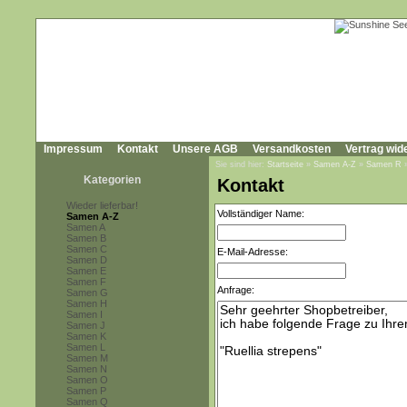
Impressum
Kontakt
Unsere AGB
Versandkosten
Vertrag wid
Sie sind hier:
Startseite
»
Samen A-Z
»
Samen R
Kategorien
Kontakt
Wieder lieferbar!
Vollständiger Name:
Samen A-Z
Samen A
Samen B
Samen C
E-Mail-Adresse:
Samen D
Samen E
Samen F
Anfrage:
Samen G
Samen H
Samen I
Samen J
Samen K
Samen L
Samen M
Samen N
Samen O
Samen P
Samen Q