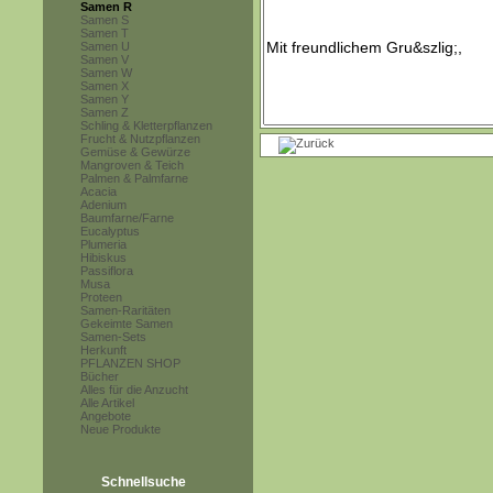
Samen R
Samen S
Samen T
Samen U
Samen V
Samen W
Samen X
Samen Y
Samen Z
Schling & Kletterpflanzen
Frucht & Nutzpflanzen
Gemüse & Gewürze
Mangroven & Teich
Palmen & Palmfarne
Acacia
Adenium
Baumfarne/Farne
Eucalyptus
Plumeria
Hibiskus
Passiflora
Musa
Proteen
Samen-Raritäten
Gekeimte Samen
Samen-Sets
Herkunft
PFLANZEN SHOP
Bücher
Alles für die Anzucht
Alle Artikel
Angebote
Neue Produkte
Schnellsuche