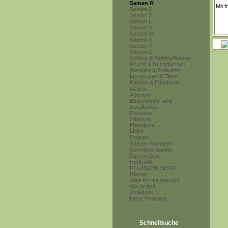
Samen R
Samen S
Samen T
Samen U
Samen V
Samen W
Samen X
Samen Y
Samen Z
Schling & Kletterpflanzen
Frucht & Nutzpflanzen
Gemüse & Gewürze
Mangroven & Teich
Palmen & Palmfarne
Acacia
Adenium
Baumfarne/Farne
Eucalyptus
Plumeria
Hibiskus
Passiflora
Musa
Proteen
Samen-Raritäten
Gekeimte Samen
Samen-Sets
Herkunft
PFLANZEN SHOP
Bücher
Alles für die Anzucht
Alle Artikel
Angebote
Neue Produkte
Schnellsuche