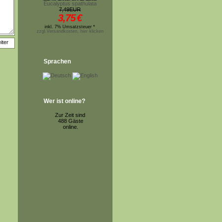
Eucalyptus spathulata
7,49EUR
3,75
€
inkl. 7% Umsatzsteuer *
zzgl.Versandkosten, hier klicken
Sprachen
Wer ist online?
Zur Zeit sind
488 Gäste
online.