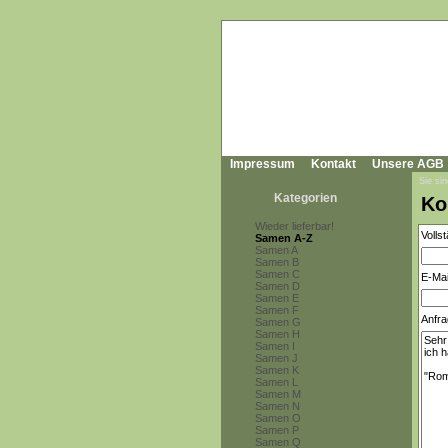
Impressum
Kontakt
Unsere AGB
Sie sin
Kategorien
Ko
Wieder lieferbar!
Volls
Samen A-Z
Samen A
Samen B
Samen C
E-Mai
Samen D
Samen E
Samen F
Anfra
Samen G
Samen H
Samen I
Samen J
Samen K
Samen L
Samen M
Samen N
Samen O
Samen P
Samen Q