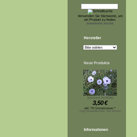
Verwenden Sie Stichworte, um
ein Produkt zu finden.
erweiterte Suche
Hersteller
Neue Produkte
Ipomoea ternifolia
3,50
€
inkl. 7% Umsatzsteuer *
zzgl.Versandkosten, hier klicken
Informationen