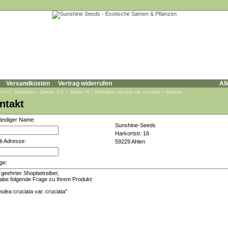
Versandkosten
Vertrag widerrufen
All
d hier:
Startseite
»
Samen A-Z
»
Samen R
»
Romulea cruciata var. cruciata
»
Kontakt
ntakt
tändiger Name:
Sunshine-Seeds
Harkortstr. 16
l-Adresse:
59229 Ahlen
ge: