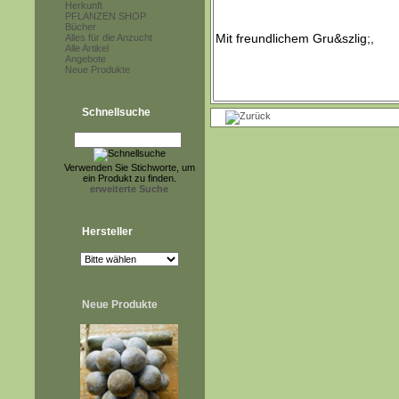
Herkunft
PFLANZEN SHOP
Bücher
Alles für die Anzucht
Alle Artikel
Angebote
Neue Produkte
Schnellsuche
Verwenden Sie Stichworte, um
ein Produkt zu finden.
erweiterte Suche
Hersteller
Neue Produkte