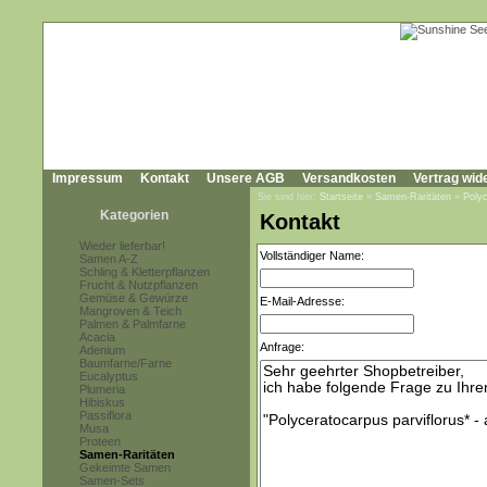
Impressum
Kontakt
Unsere AGB
Versandkosten
Vertrag wid
Sie sind hier:
Startseite
»
Samen-Raritäten
»
Polyc
Kategorien
Kontakt
Wieder lieferbar!
Vollständiger Name:
Samen A-Z
Schling & Kletterpflanzen
Frucht & Nutzpflanzen
Gemüse & Gewürze
E-Mail-Adresse:
Mangroven & Teich
Palmen & Palmfarne
Acacia
Anfrage:
Adenium
Baumfarne/Farne
Eucalyptus
Plumeria
Hibiskus
Passiflora
Musa
Proteen
Samen-Raritäten
Gekeimte Samen
Samen-Sets