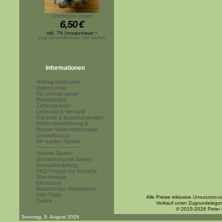
Unonopsis pittieri
6,50
€
inkl. 7% Umsatzsteuer *
zzgl.Versandkosten, hier klicken
Informationen
Vertrag widerrufen
Datenschutz
EU Umsatzsteuer
Bestellablauf
Zahlungsarten
Lieferung & Versand
Garantie & Beanstandungen
Widerrufsbelehrung &
Muster-Widerrufsformular
Umweltschutz
Wir kaufen Samen
------------------------
Unsere Samen
Vermehrung mit Samen
Aussaatanleitung
FAQ-Fragen zur Anzucht
Warnhinweis
Klimazone
Botanisches Wörterbuch
Link-Tipps
Alle Preise inklusive
Umsatzsteue
Danke
Verkauf unter Zugrundelegu
© 2015-2026 Peter
Sonntag, 9. August 2026