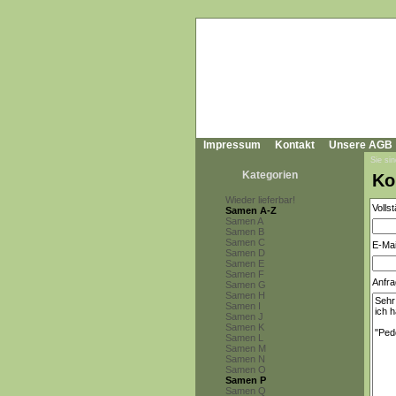
Impressum
Kontakt
Unsere AGB
Sie sin
Kategorien
Ko
Wieder lieferbar!
Volls
Samen A-Z
Samen A
Samen B
Samen C
E-Mai
Samen D
Samen E
Samen F
Anfra
Samen G
Samen H
Samen I
Samen J
Samen K
Samen L
Samen M
Samen N
Samen O
Samen P
Samen Q