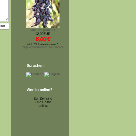
Mucuna pruriens
12,00EUR
6,00
€
inkl. 7% Umsatzsteuer *
zzgl.Versandkosten, hier klicken
Sprachen
Wer ist online?
Zur Zeit sind
602 Gäste
online.