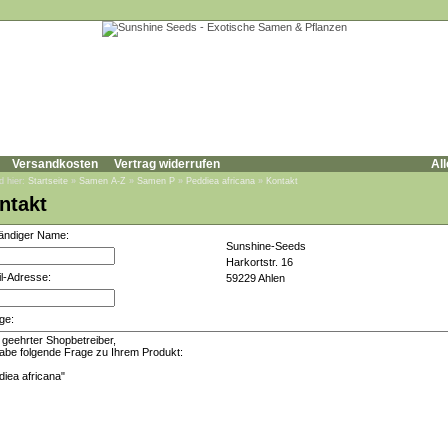
Versandkosten
Vertrag widerrufen
All
d hier:
Startseite
»
Samen A-Z
»
Samen P
»
Peddiea africana
»
Kontakt
ntakt
tändiger Name:
Sunshine-Seeds
Harkortstr. 16
l-Adresse:
59229 Ahlen
ge: