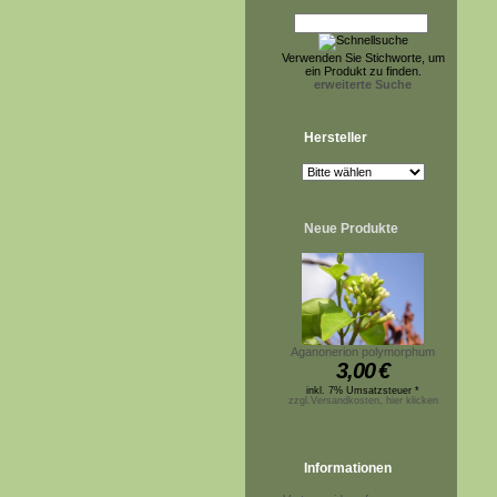
Verwenden Sie Stichworte, um
ein Produkt zu finden.
erweiterte Suche
Hersteller
Neue Produkte
Aganonerion polymorphum
3,00
€
inkl. 7% Umsatzsteuer *
zzgl.Versandkosten, hier klicken
Informationen