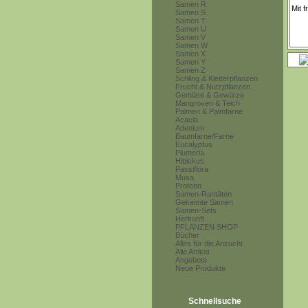
Samen R
Samen S
Samen T
Samen U
Samen V
Samen W
Samen X
Samen Y
Samen Z
Schling & Kletterpflanzen
Frucht & Nutzpflanzen
Gemüse & Gewürze
Mangroven & Teich
Palmen & Palmfarne
Acacia
Adenium
Baumfarne/Farne
Eucalyptus
Plumeria
Hibiskus
Passiflora
Musa
Proteen
Samen-Raritäten
Gekeimte Samen
Samen-Sets
Herkunft
PFLANZEN SHOP
Bücher
Alles für die Anzucht
Alle Artikel
Angebote
Neue Produkte
Schnellsuche