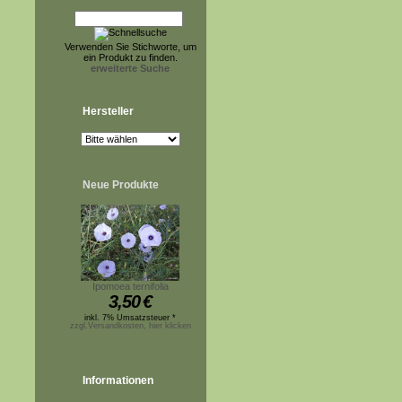
Verwenden Sie Stichworte, um
ein Produkt zu finden.
erweiterte Suche
Hersteller
Neue Produkte
Ipomoea ternifolia
3,50
€
inkl. 7% Umsatzsteuer *
zzgl.Versandkosten, hier klicken
Informationen