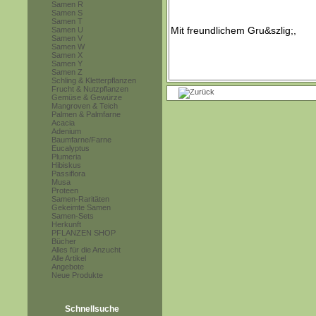
Samen R
Samen S
Samen T
Samen U
Samen V
Samen W
Samen X
Samen Y
Samen Z
Schling & Kletterpflanzen
Frucht & Nutzpflanzen
Gemüse & Gewürze
Mangroven & Teich
Palmen & Palmfarne
Acacia
Adenium
Baumfarne/Farne
Eucalyptus
Plumeria
Hibiskus
Passiflora
Musa
Proteen
Samen-Raritäten
Gekeimte Samen
Samen-Sets
Herkunft
PFLANZEN SHOP
Bücher
Alles für die Anzucht
Alle Artikel
Angebote
Neue Produkte
Schnellsuche