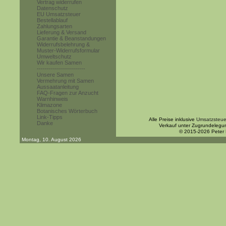
Vertrag widerrufen
Datenschutz
EU Umsatzsteuer
Bestellablauf
Zahlungsarten
Lieferung & Versand
Garantie & Beanstandungen
Widerrufsbelehrung &
Muster-Widerrufsformular
Umweltschutz
Wir kaufen Samen
------------------------
Unsere Samen
Vermehrung mit Samen
Aussaatanleitung
FAQ-Fragen zur Anzucht
Warnhinweis
Klimazone
Botanisches Wörterbuch
Link-Tipps
Alle Preise inklusive
Umsatzsteue
Danke
Verkauf unter Zugrundelegu
© 2015-2026 Peter
Montag, 10. August 2026