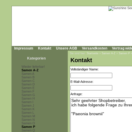
Impressum
Kontakt
Unsere AGB
Versandkosten
Vertrag wid
Sie sind hier:
Startseite
»
Samen A-Z
»
Samen P
Kategorien
Kontakt
Wieder lieferbar!
Vollständiger Name:
Samen A-Z
Samen A
Samen B
Samen C
E-Mail-Adresse:
Samen D
Samen E
Samen F
Anfrage:
Samen G
Samen H
Samen I
Samen J
Samen K
Samen L
Samen M
Samen N
Samen O
Samen P
Samen Q