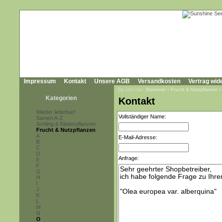
Impressum
Kontakt
Unsere AGB
Versandkosten
Vertrag wid
Sie sind hier:
Startseite
»
Frucht & Nutzpflanzen
Kategorien
Kontakt
Wieder lieferbar!
Vollständiger Name:
Samen A-Z
Schling & Kletterpflanzen
Frucht & Nutzpflanzen
A
E-Mail-Adresse:
B
C
D
Anfrage:
E
F
G
H
I
J
K
L
M
N
O