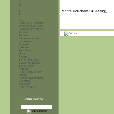
P
Q
R
S
T
U
V-Z
Gemüse & Gewürze
Mangroven & Teich
Palmen & Palmfarne
Acacia
Adenium
Baumfarne/Farne
Eucalyptus
Plumeria
Hibiskus
Passiflora
Musa
Proteen
Samen-Raritäten
Gekeimte Samen
Samen-Sets
Herkunft
PFLANZEN SHOP
Bücher
Alles für die Anzucht
Alle Artikel
Angebote
Neue Produkte
Schnellsuche