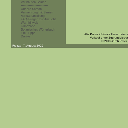
Wir kaufen Samen
------------------------
Unsere Samen
Vermehrung mit Samen
Aussaatanleitung
FAQ-Fragen zur Anzucht
Warnhinweis
Klimazone
Botanisches Wörterbuch
Link-Tipps
Alle Preise inklusive
Umsatzsteue
Danke
Verkauf unter Zugrundelegu
© 2015-2026 Peter
Freitag, 7. August 2026