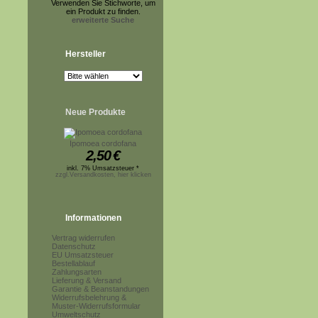
Verwenden Sie Stichworte, um
ein Produkt zu finden.
erweiterte Suche
Hersteller
Neue Produkte
Ipomoea cordofana
2,50
€
inkl. 7% Umsatzsteuer *
zzgl.Versandkosten, hier klicken
Informationen
Vertrag widerrufen
Datenschutz
EU Umsatzsteuer
Bestellablauf
Zahlungsarten
Lieferung & Versand
Garantie & Beanstandungen
Widerrufsbelehrung &
Muster-Widerrufsformular
Umweltschutz