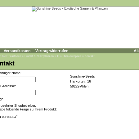
Versandkosten
Vertrag widerrufen
All
d hier:
Startseite
»
Frucht & Nutzpflanzen
»
O
»
Olea europaea
»
Kontakt
ntakt
tändiger Name:
Sunshine-Seeds
Harkortstr. 16
l-Adresse:
59229 Ahlen
ge: