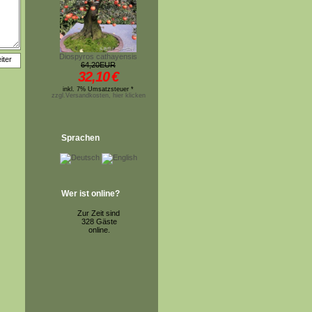
Diospyros cathayensis
64,20EUR
32,10
€
inkl. 7% Umsatzsteuer *
zzgl.Versandkosten, hier klicken
Sprachen
Wer ist online?
Zur Zeit sind
328 Gäste
online.