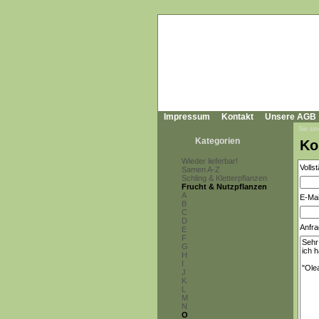
Impressum
Kontakt
Unsere AGB
Sie sin
Kategorien
Ko
Wieder lieferbar!
Volls
Samen A-Z
Schling & Kletterpflanzen
Frucht & Nutzpflanzen
A
E-Mai
B
C
D
Anfra
E
F
G
H
I
J
K
L
M
N
O