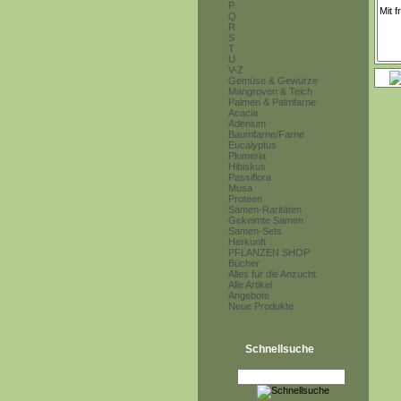
P
Q
R
S
T
U
V-Z
Gemüse & Gewürze
Mangroven & Teich
Palmen & Palmfarne
Acacia
Adenium
Baumfarne/Farne
Eucalyptus
Plumeria
Hibiskus
Passiflora
Musa
Proteen
Samen-Raritäten
Gekeimte Samen
Samen-Sets
Herkunft
PFLANZEN SHOP
Bücher
Alles für die Anzucht
Alle Artikel
Angebote
Neue Produkte
Schnellsuche