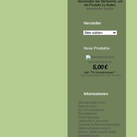
Verwenden Sie Stichworte, um
ein Produkt zu finden.
erweiterte Suche
Hersteller
Neue Produkte
Ipomoea jicama
5,00
€
inkl. 7% Umsatzsteuer *
zzgl.Versandkosten, hier klicken
Informationen
Vertrag widerrufen
Datenschutz
EU Umsatzsteuer
Bestellablauf
Zahlungsarten
Lieferung & Versand
Garantie & Beanstandungen
Widerrufsbelehrung &
Muster-Widerrufsformular
Umweltschutz