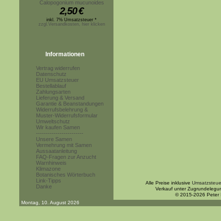
Calopogonium mucunoides
2,50
€
inkl. 7% Umsatzsteuer *
zzgl.Versandkosten, hier klicken
Informationen
Vertrag widerrufen
Datenschutz
EU Umsatzsteuer
Bestellablauf
Zahlungsarten
Lieferung & Versand
Garantie & Beanstandungen
Widerrufsbelehrung &
Muster-Widerrufsformular
Umweltschutz
Wir kaufen Samen
------------------------
Unsere Samen
Vermehrung mit Samen
Aussaatanleitung
FAQ-Fragen zur Anzucht
Warnhinweis
Klimazone
Botanisches Wörterbuch
Link-Tipps
Alle Preise inklusive
Umsatzsteue
Danke
Verkauf unter Zugrundelegu
© 2015-2026 Peter
Montag, 10. August 2026