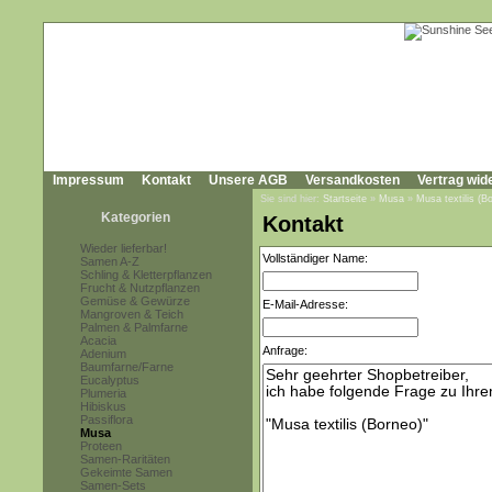
Impressum
Kontakt
Unsere AGB
Versandkosten
Vertrag wid
Sie sind hier:
Startseite
»
Musa
»
Musa textilis (B
Kategorien
Kontakt
Wieder lieferbar!
Vollständiger Name:
Samen A-Z
Schling & Kletterpflanzen
Frucht & Nutzpflanzen
Gemüse & Gewürze
E-Mail-Adresse:
Mangroven & Teich
Palmen & Palmfarne
Acacia
Anfrage:
Adenium
Baumfarne/Farne
Eucalyptus
Plumeria
Hibiskus
Passiflora
Musa
Proteen
Samen-Raritäten
Gekeimte Samen
Samen-Sets