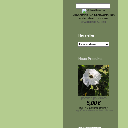
Verwenden Sie Stichworte, um
ein Produkt zu finden.
erweiterte Suche
Hersteller
Neue Produkte
Ipomoea pauciflora
5,00
€
inkl. 7% Umsatzsteuer *
zzgl.Versandkosten, hier klicken