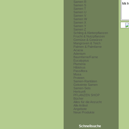
Samen R
Samen S
Samen T
Samen U
Samen V
Samen W
Samen X
Samen Y
Samen Z
Schling & Kletterpflanzen
Frucht & Nutzpflanzen
Gemüse & Gewürze
Mangroven & Teich
Palmen & Palmfarne
Acacia
Adenium
Baumfarne/Farne
Eucalyptus
Plumeria
Hibiskus
Passiflora
Musa
Proteen
Samen-Raritäten
Gekeimte Samen
Samen-Sets
Herkunft
PFLANZEN SHOP
Bücher
Alles für die Anzucht
Alle Artikel
Angebote
Neue Produkte
Schnellsuche