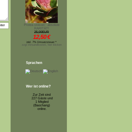
Protea stokoei - absolute
RARITÄT!
25,00EUR
12,50
€
inkl. 7% Umsatzsteuer *
zzgl.Versandkosten, hier klicken
Sprachen
Wer ist online?
Zur Zeit sind
227 Gäste und
1 Mitglied
(Baochang)
online.