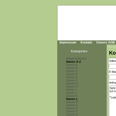
Impressum
Kontakt
Unsere AGB
Sie sin
Kategorien
Ko
Wieder lieferbar!
Volls
Samen A-Z
Samen A
Samen B
Samen C
E-Mai
Samen D
Samen E
Samen F
Anfra
Samen G
Samen H
Samen I
Samen J
Samen K
Samen L
Samen M
Samen N
Samen O
Samen P
Samen Q