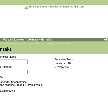
Versandkosten
Vertrag widerrufen
All
d hier:
Startseite
»
Samen A-Z
»
Samen L
»
Lepidium meyenii
»
Kontakt
ntakt
tändiger Name:
Sunshine-Seeds
Harkortstr. 16
l-Adresse:
59229 Ahlen
ge: