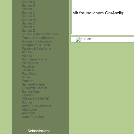
Samen R
Samen S
Samen T
Samen U
Samen V
Samen W
Samen X
Samen Y
Samen Z
Schling & Kletterpflanzen
Frucht & Nutzpflanzen
Gemüse & Gewürze
Mangroven & Teich
Palmen & Palmfarne
Acacia
Adenium
Baumfarne/Farne
Eucalyptus
Plumeria
Hibiskus
Passiflora
Musa
Proteen
Samen-Raritäten
Gekeimte Samen
Samen-Sets
Herkunft
PFLANZEN SHOP
Bücher
Alles für die Anzucht
Alle Artikel
Angebote
Neue Produkte
Schnellsuche