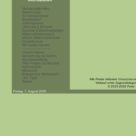
Informationen
Vertrag widerrufen
Datenschutz
EU Umsatzsteuer
Bestellablauf
Zahlungsarten
Lieferung & Versand
Garantie & Beanstandungen
Widerrufsbelehrung &
Muster-Widerrufsformular
Umweltschutz
Wir kaufen Samen
------------------------
Unsere Samen
Vermehrung mit Samen
Aussaatanleitung
FAQ-Fragen zur Anzucht
Warnhinweis
Klimazone
Botanisches Wörterbuch
Link-Tipps
Alle Preise inklusive
Umsatzsteue
Danke
Verkauf unter Zugrundelegu
© 2015-2026 Peter
Freitag, 7. August 2026