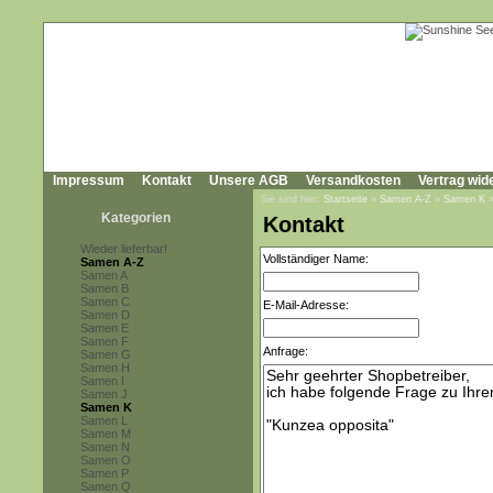
Impressum
Kontakt
Unsere AGB
Versandkosten
Vertrag wid
Sie sind hier:
Startseite
»
Samen A-Z
»
Samen K
Kategorien
Kontakt
Wieder lieferbar!
Vollständiger Name:
Samen A-Z
Samen A
Samen B
Samen C
E-Mail-Adresse:
Samen D
Samen E
Samen F
Anfrage:
Samen G
Samen H
Samen I
Samen J
Samen K
Samen L
Samen M
Samen N
Samen O
Samen P
Samen Q