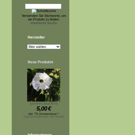
Verwenden Sie Stichworte, um
ein Produkt zu finden.
erweiterte Suche
Hersteller
Neue Produkte
Ipomoea pauciflora
5,00
€
inkl. 7% Umsatzsteuer *
zzgl.Versandkosten, hier klicken