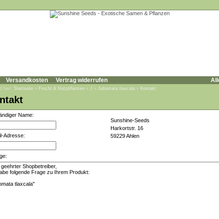
Versandkosten
Vertrag widerrufen
All
d hier:
Startseite
»
Frucht & Nutzpflanzen
»
J
»
Jaltomata tlaxcala
»
Kontakt
ntakt
tändiger Name:
Sunshine-Seeds
Harkortstr. 16
l-Adresse:
59229 Ahlen
ge: