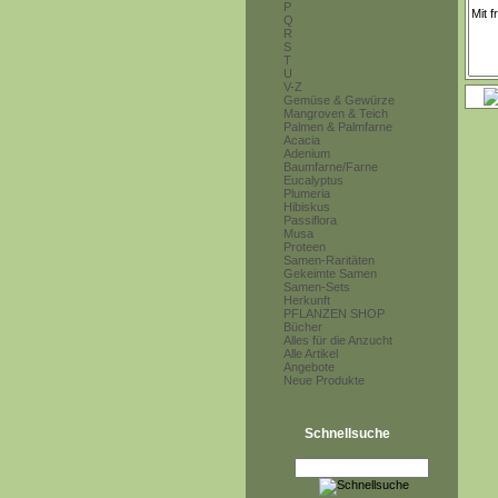
P
Q
R
S
T
U
V-Z
Gemüse & Gewürze
Mangroven & Teich
Palmen & Palmfarne
Acacia
Adenium
Baumfarne/Farne
Eucalyptus
Plumeria
Hibiskus
Passiflora
Musa
Proteen
Samen-Raritäten
Gekeimte Samen
Samen-Sets
Herkunft
PFLANZEN SHOP
Bücher
Alles für die Anzucht
Alle Artikel
Angebote
Neue Produkte
Schnellsuche