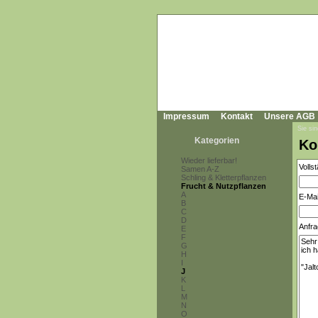
Impressum
Kontakt
Unsere AGB
Sie sin
Kategorien
Ko
Wieder lieferbar!
Volls
Samen A-Z
Schling & Kletterpflanzen
Frucht & Nutzpflanzen
A
E-Mai
B
C
D
Anfra
E
F
G
H
I
J
K
L
M
N
O