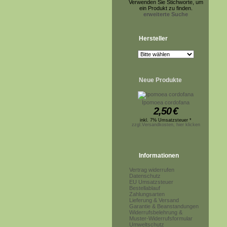
Verwenden Sie Stichworte, um
ein Produkt zu finden.
erweiterte Suche
Hersteller
Neue Produkte
Ipomoea cordofana
2,50
€
inkl. 7% Umsatzsteuer *
zzgl.Versandkosten, hier klicken
Informationen
Vertrag widerrufen
Datenschutz
EU Umsatzsteuer
Bestellablauf
Zahlungsarten
Lieferung & Versand
Garantie & Beanstandungen
Widerrufsbelehrung &
Muster-Widerrufsformular
Umweltschutz