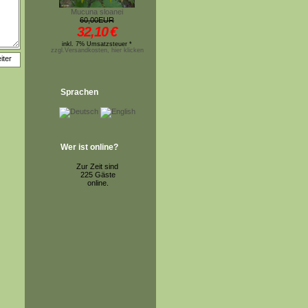
Mucuna sloanei
60,00EUR
32,10
€
inkl. 7% Umsatzsteuer *
zzgl.Versandkosten, hier klicken
Sprachen
Wer ist online?
Zur Zeit sind
225 Gäste
online.