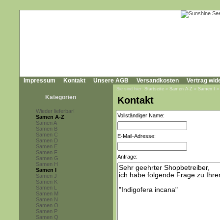
Impressum
Kontakt
Unsere AGB
Versandkosten
Vertrag wid
Sie sind hier:
Startseite
»
Samen A-Z
»
Samen I
Kategorien
Kontakt
Wieder lieferbar!
Vollständiger Name:
Samen A-Z
Samen A
Samen B
Samen C
E-Mail-Adresse:
Samen D
Samen E
Samen F
Anfrage:
Samen G
Samen H
Samen I
Samen J
Samen K
Samen L
Samen M
Samen N
Samen O
Samen P
Samen Q