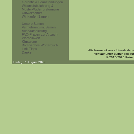
Garantie & Beanstandungen
Widerrufsbelehrung &
Muster-Widerrufsformular
Umweltschutz
Wir kaufen Samen
------------------------
Unsere Samen
Vermehrung mit Samen
Aussaatanleitung
FAQ-Fragen zur Anzucht
Warnhinweis
Klimazone
Botanisches Wörterbuch
Link-Tipps
Alle Preise inklusive
Umsatzsteue
Danke
Verkauf unter Zugrundelegu
© 2015-2026 Peter
Freitag, 7. August 2026