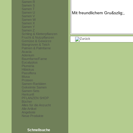
Samen R
Samen S
Samen T
Samen U
Samen V
Samen W
Samen X
Samen Y
Samen Z
Schling & Kletterpflanzen
Frucht & Nutzpflanzen
Gemüse & Gewürze
Mangroven & Teich
Palmen & Palmfarne
Acacia
Adenium
Baumfarne/Farne
Eucalyptus
Plumeria
Hibiskus
Passiflora
Musa
Proteen
Samen-Raritäten
Gekeimte Samen
Samen-Sets
Herkunft
PFLANZEN SHOP
Bücher
Alles für die Anzucht
Alle Artikel
Angebote
Neue Produkte
Schnellsuche