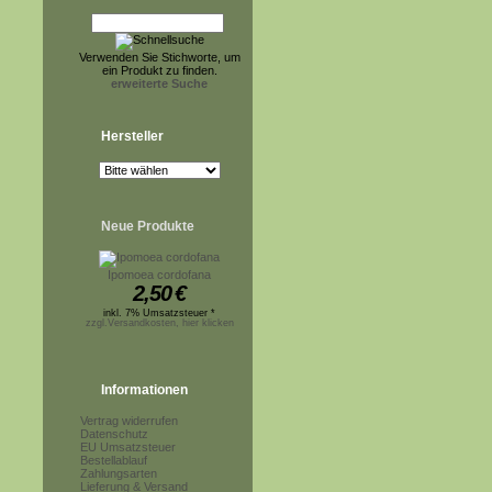
Verwenden Sie Stichworte, um
ein Produkt zu finden.
erweiterte Suche
Hersteller
Neue Produkte
Ipomoea cordofana
2,50
€
inkl. 7% Umsatzsteuer *
zzgl.Versandkosten, hier klicken
Informationen
Vertrag widerrufen
Datenschutz
EU Umsatzsteuer
Bestellablauf
Zahlungsarten
Lieferung & Versand