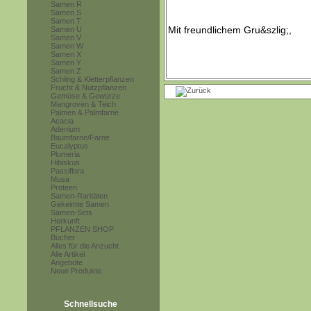
Samen R
Samen S
Samen T
Samen U
Samen V
Samen W
Samen X
Samen Y
Samen Z
Schling & Kletterpflanzen
Frucht & Nutzpflanzen
Gemüse & Gewürze
Mangroven & Teich
Palmen & Palmfarne
Acacia
Adenium
Baumfarne/Farne
Eucalyptus
Plumeria
Hibiskus
Passiflora
Musa
Proteen
Samen-Raritäten
Gekeimte Samen
Samen-Sets
Herkunft
PFLANZEN SHOP
Bücher
Alles für die Anzucht
Alle Artikel
Angebote
Neue Produkte
Schnellsuche