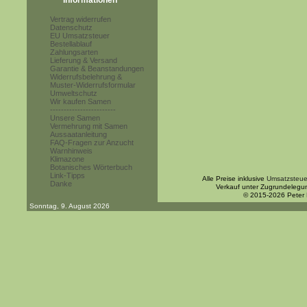
Informationen
Vertrag widerrufen
Datenschutz
EU Umsatzsteuer
Bestellablauf
Zahlungsarten
Lieferung & Versand
Garantie & Beanstandungen
Widerrufsbelehrung &
Muster-Widerrufsformular
Umweltschutz
Wir kaufen Samen
------------------------
Unsere Samen
Vermehrung mit Samen
Aussaatanleitung
FAQ-Fragen zur Anzucht
Warnhinweis
Klimazone
Botanisches Wörterbuch
Link-Tipps
Alle Preise inklusive
Umsatzsteue
Danke
Verkauf unter Zugrundelegu
© 2015-2026 Peter
Sonntag, 9. August 2026