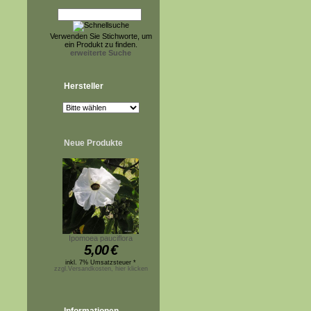
Verwenden Sie Stichworte, um
ein Produkt zu finden.
erweiterte Suche
Hersteller
Neue Produkte
Ipomoea pauciflora
5,00
€
inkl. 7% Umsatzsteuer *
zzgl.Versandkosten, hier klicken