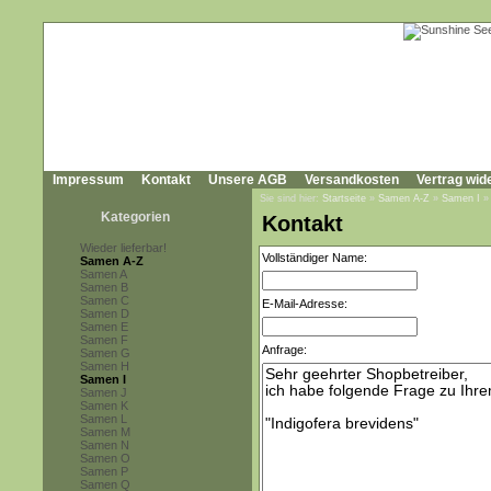
Impressum
Kontakt
Unsere AGB
Versandkosten
Vertrag wid
Sie sind hier:
Startseite
»
Samen A-Z
»
Samen I
Kategorien
Kontakt
Wieder lieferbar!
Vollständiger Name:
Samen A-Z
Samen A
Samen B
Samen C
E-Mail-Adresse:
Samen D
Samen E
Samen F
Anfrage:
Samen G
Samen H
Samen I
Samen J
Samen K
Samen L
Samen M
Samen N
Samen O
Samen P
Samen Q