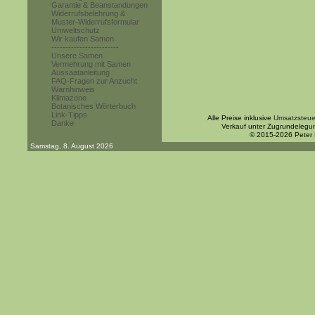
Garantie & Beanstandungen
Widerrufsbelehrung &
Muster-Widerrufsformular
Umweltschutz
Wir kaufen Samen
------------------------
Unsere Samen
Vermehrung mit Samen
Aussaatanleitung
FAQ-Fragen zur Anzucht
Warnhinweis
Klimazone
Botanisches Wörterbuch
Link-Tipps
Alle Preise inklusive
Umsatzsteue
Danke
Verkauf unter Zugrundelegu
© 2015-2026 Peter
Samstag, 8. August 2026