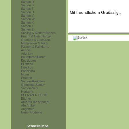
Samen R
Samen S
Samen T
Samen U
Samen V
Samen W
Samen X
Samen Y
Samen Z
Schling & Kletterpflanzen
Frucht & Nutzpflanzen
Gemüse & Gewürze
Mangroven & Teich
Palmen & Palmfarne
Acacia
Adenium
Baumfarne/Farne
Eucalyptus
Plumeria
Hibiskus
Passiflora
Musa
Proteen
Samen-Raritäten
Gekeimte Samen
Samen-Sets
Herkunft
PFLANZEN SHOP
Bücher
Alles für die Anzucht
Alle Artikel
Angebote
Neue Produkte
Schnellsuche