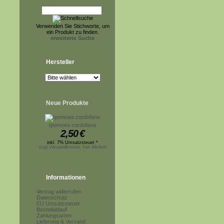
Verwenden Sie Stichworte, um
ein Produkt zu finden.
erweiterte Suche
Hersteller
Neue Produkte
Ipomoea cordofana
2,50
€
inkl. 7% Umsatzsteuer *
zzgl.Versandkosten, hier klicken
Informationen
Vertrag widerrufen
Datenschutz
EU Umsatzsteuer
Bestellablauf
Zahlungsarten
Lieferung & Versand