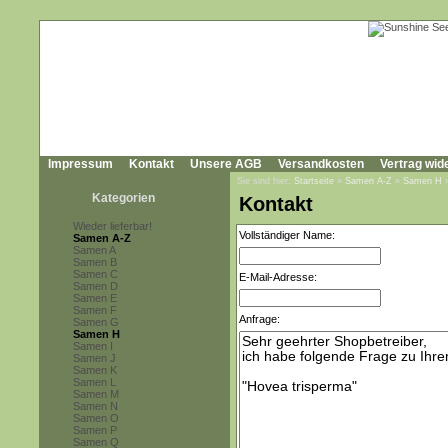
Impressum
Kontakt
Unsere AGB
Versandkosten
Vertrag wid
Sie sind hier:
Startseite
»
Samen A-Z
»
Samen H
Kategorien
Kontakt
Wieder lieferbar!
Vollständiger Name:
Samen A-Z
Samen A
Samen B
Samen C
E-Mail-Adresse:
Samen D
Samen E
Samen F
Anfrage:
Samen G
Samen H
Samen I
Samen J
Samen K
Samen L
Samen M
Samen N
Samen O
Samen P
Samen Q