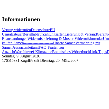
Informationen
Vertrag widerrufen
Datenschutz
EU
Umsatzsteuer
Bestellablauf
Zahlungsarten
Lieferung & Versand
Garanti
Beanstandungen
Widerrufsbelehrung & Muster-Widerrufsformular
Umw
kaufen Samen
------------------------
Unsere Samen
Vermehrung mit
Samen
Aussaatanleitung
FAQ-Fragen zur
Anzucht
Warnhinweis
Klimazone
Botanisches Wörterbuch
Link-Tipps
D
Sonntag, 9. August 2026
176515381 Zugriffe seit Dienstag, 20. März 2007