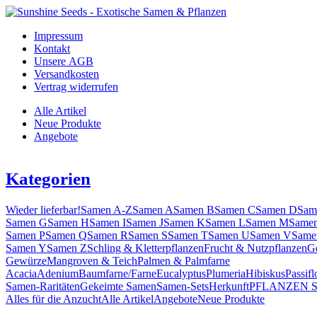
Impressum
Kontakt
Unsere AGB
Versandkosten
Vertrag widerrufen
Alle Artikel
Neue Produkte
Angebote
Kategorien
Wieder lieferbar!
Samen A-Z
Samen A
Samen B
Samen C
Samen D
Sam
Samen G
Samen H
Samen I
Samen J
Samen K
Samen L
Samen M
Same
Samen P
Samen Q
Samen R
Samen S
Samen T
Samen U
Samen V
Same
Samen Y
Samen Z
Schling & Kletterpflanzen
Frucht & Nutzpflanzen
G
Gewürze
Mangroven & Teich
Palmen & Palmfarne
Acacia
Adenium
Baumfarne/Farne
Eucalyptus
Plumeria
Hibiskus
Passifl
Samen-Raritäten
Gekeimte Samen
Samen-Sets
Herkunft
PFLANZEN 
Alles für die Anzucht
Alle Artikel
Angebote
Neue Produkte