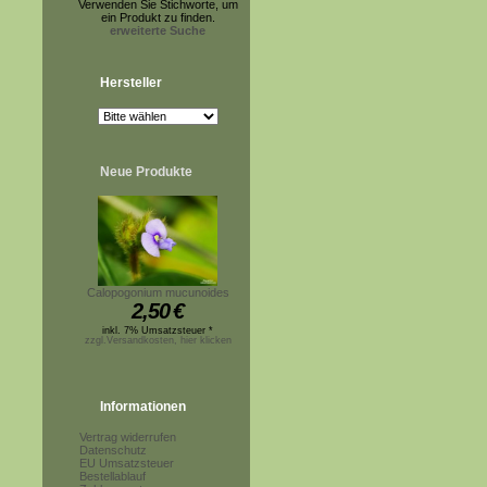
Verwenden Sie Stichworte, um
ein Produkt zu finden.
erweiterte Suche
Hersteller
Neue Produkte
Calopogonium mucunoides
2,50
€
inkl. 7% Umsatzsteuer *
zzgl.Versandkosten, hier klicken
Informationen
Vertrag widerrufen
Datenschutz
EU Umsatzsteuer
Bestellablauf