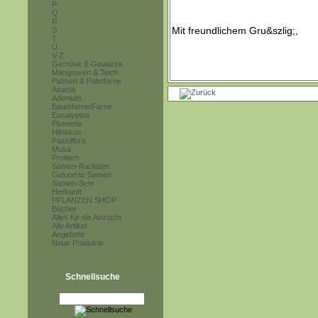
P
Q
R
S
T
U
V-Z
Gemüse & Gewürze
Mangroven & Teich
Palmen & Palmfarne
Acacia
Adenium
Baumfarne/Farne
Eucalyptus
Plumeria
Hibiskus
Passiflora
Musa
Proteen
Samen-Raritäten
Gekeimte Samen
Samen-Sets
Herkunft
PFLANZEN SHOP
Bücher
Alles für die Anzucht
Alle Artikel
Angebote
Neue Produkte
Schnellsuche