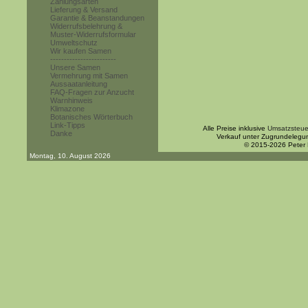
Zahlungsarten
Lieferung & Versand
Garantie & Beanstandungen
Widerrufsbelehrung &
Muster-Widerrufsformular
Umweltschutz
Wir kaufen Samen
------------------------
Unsere Samen
Vermehrung mit Samen
Aussaatanleitung
FAQ-Fragen zur Anzucht
Warnhinweis
Klimazone
Botanisches Wörterbuch
Link-Tipps
Alle Preise inklusive
Umsatzsteue
Danke
Verkauf unter Zugrundelegu
© 2015-2026 Peter
Montag, 10. August 2026