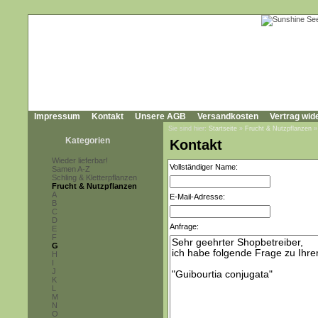
Impressum
Kontakt
Unsere AGB
Versandkosten
Vertrag wid
Sie sind hier:
Startseite
»
Frucht & Nutzpflanzen
Kategorien
Kontakt
Wieder lieferbar!
Vollständiger Name:
Samen A-Z
Schling & Kletterpflanzen
Frucht & Nutzpflanzen
A
E-Mail-Adresse:
B
C
D
Anfrage:
E
F
G
H
I
J
K
L
M
N
O