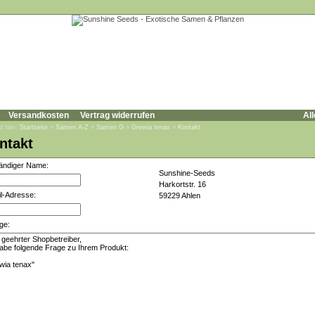
Versandkosten
Vertrag widerrufen
All
d hier:
Startseite
»
Samen A-Z
»
Samen G
»
Grewia tenax
»
Kontakt
ntakt
tändiger Name:
Sunshine-Seeds
Harkortstr. 16
l-Adresse:
59229 Ahlen
ge: