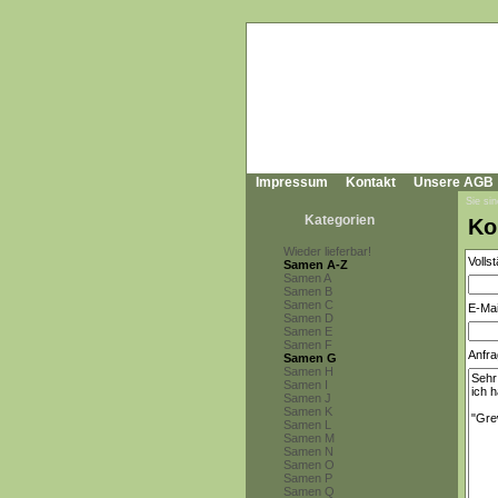
Impressum
Kontakt
Unsere AGB
Sie sin
Kategorien
Ko
Wieder lieferbar!
Volls
Samen A-Z
Samen A
Samen B
Samen C
E-Mai
Samen D
Samen E
Samen F
Anfra
Samen G
Samen H
Samen I
Samen J
Samen K
Samen L
Samen M
Samen N
Samen O
Samen P
Samen Q