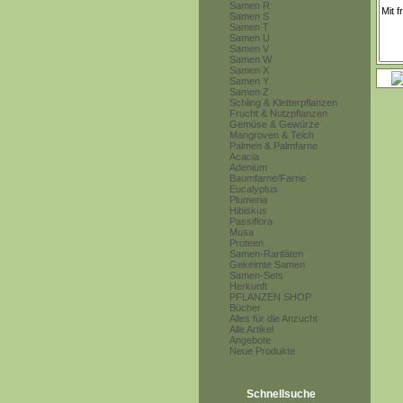
Samen R
Samen S
Samen T
Samen U
Samen V
Samen W
Samen X
Samen Y
Samen Z
Schling & Kletterpflanzen
Frucht & Nutzpflanzen
Gemüse & Gewürze
Mangroven & Teich
Palmen & Palmfarne
Acacia
Adenium
Baumfarne/Farne
Eucalyptus
Plumeria
Hibiskus
Passiflora
Musa
Proteen
Samen-Raritäten
Gekeimte Samen
Samen-Sets
Herkunft
PFLANZEN SHOP
Bücher
Alles für die Anzucht
Alle Artikel
Angebote
Neue Produkte
Schnellsuche