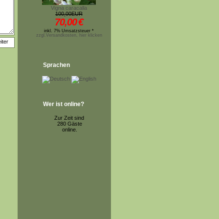
Vigna caracalla
100,00EUR
70,00
€
inkl. 7% Umsatzsteuer *
zzgl.Versandkosten, hier klicken
Sprachen
Wer ist online?
Zur Zeit sind
280 Gäste
online.