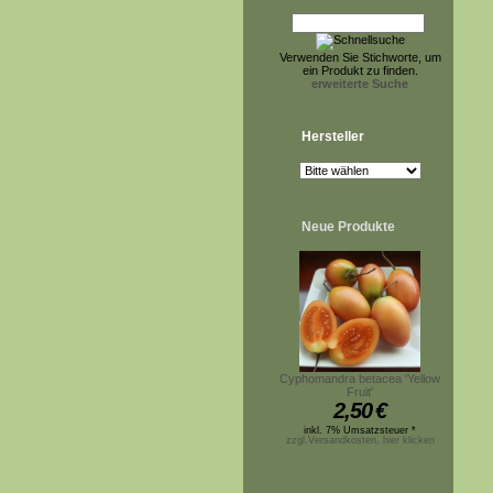
Verwenden Sie Stichworte, um
ein Produkt zu finden.
erweiterte Suche
Hersteller
Neue Produkte
Cyphomandra betacea 'Yellow
Fruit'
2,50
€
inkl. 7% Umsatzsteuer *
zzgl.Versandkosten, hier klicken