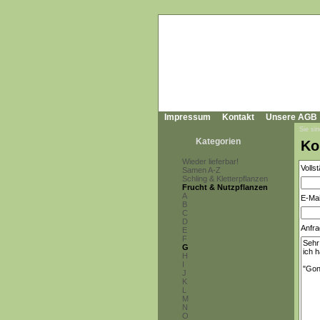
Impressum
Kontakt
Unsere AGB
Sie sin
Kategorien
Ko
Wieder lieferbar!
Volls
Samen A-Z
Schling & Kletterpflanzen
Frucht & Nutzpflanzen
A
E-Mai
B
C
D
Anfra
E
F
G
H
I
J
K
L
M
N
O