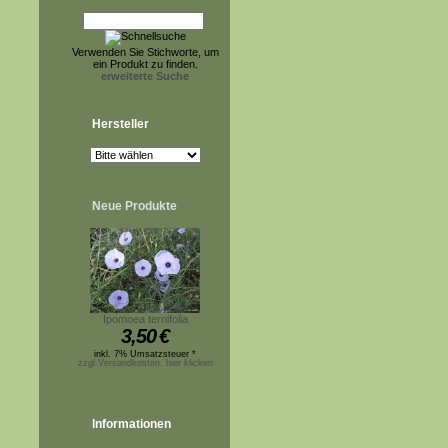
Verwenden Sie Stichworte, um
ein Produkt zu finden.
erweiterte Suche
Hersteller
Neue Produkte
Ipomoea ternifolia
3,50
€
inkl. 7% Umsatzsteuer *
zzgl.Versandkosten, hier klicken
Informationen