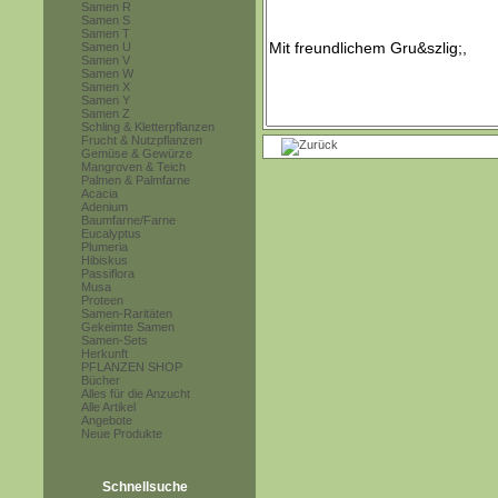
Samen R
Samen S
Samen T
Samen U
Samen V
Samen W
Samen X
Samen Y
Samen Z
Schling & Kletterpflanzen
Frucht & Nutzpflanzen
Gemüse & Gewürze
Mangroven & Teich
Palmen & Palmfarne
Acacia
Adenium
Baumfarne/Farne
Eucalyptus
Plumeria
Hibiskus
Passiflora
Musa
Proteen
Samen-Raritäten
Gekeimte Samen
Samen-Sets
Herkunft
PFLANZEN SHOP
Bücher
Alles für die Anzucht
Alle Artikel
Angebote
Neue Produkte
Schnellsuche