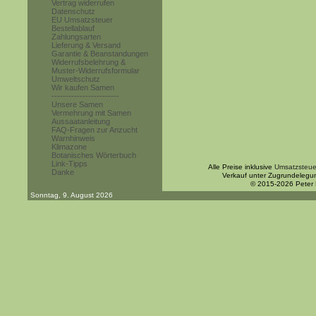
Vertrag widerrufen
Datenschutz
EU Umsatzsteuer
Bestellablauf
Zahlungsarten
Lieferung & Versand
Garantie & Beanstandungen
Widerrufsbelehrung &
Muster-Widerrufsformular
Umweltschutz
Wir kaufen Samen
------------------------
Unsere Samen
Vermehrung mit Samen
Aussaatanleitung
FAQ-Fragen zur Anzucht
Warnhinweis
Klimazone
Botanisches Wörterbuch
Link-Tipps
Alle Preise inklusive
Umsatzsteue
Danke
Verkauf unter Zugrundelegu
© 2015-2026 Peter
Sonntag, 9. August 2026