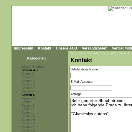
Impressum
Kontakt
Unsere AGB
Versandkosten
Vertrag wid
Sie sind hier:
Startseite
»
Samen A-Z
»
Samen G
Kategorien
Kontakt
Wieder lieferbar!
Vollständiger Name:
Samen A-Z
Samen A
Samen B
Samen C
E-Mail-Adresse:
Samen D
Samen E
Samen F
Anfrage:
Samen G
Samen H
Samen I
Samen J
Samen K
Samen L
Samen M
Samen N
Samen O
Samen P
Samen Q