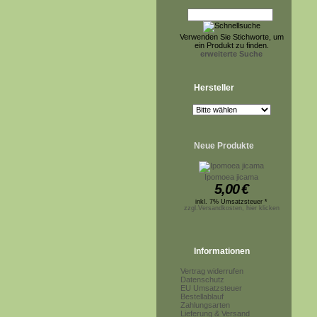
Verwenden Sie Stichworte, um
ein Produkt zu finden.
erweiterte Suche
Hersteller
Neue Produkte
Ipomoea jicama
5,00
€
inkl. 7% Umsatzsteuer *
zzgl.Versandkosten, hier klicken
Informationen
Vertrag widerrufen
Datenschutz
EU Umsatzsteuer
Bestellablauf
Zahlungsarten
Lieferung & Versand