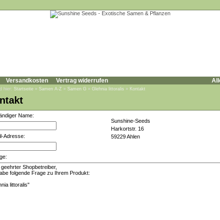
Versandkosten
Vertrag widerrufen
All
d hier:
Startseite
»
Samen A-Z
»
Samen G
»
Glehnia littoralis
»
Kontakt
ntakt
tändiger Name:
Sunshine-Seeds
Harkortstr. 16
l-Adresse:
59229 Ahlen
ge: