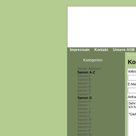
Impressum
Kontakt
Unsere AGB
Sie sin
Kategorien
Ko
Wieder lieferbar!
Volls
Samen A-Z
Samen A
Samen B
Samen C
E-Mai
Samen D
Samen E
Samen F
Anfra
Samen G
Samen H
Samen I
Samen J
Samen K
Samen L
Samen M
Samen N
Samen O
Samen P
Samen Q