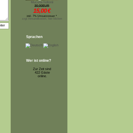
Mucuna holtonii
30,00EUR
15,00
€
inkl. 7% Umsatzsteuer *
zzgl.Versandkosten, hier klicken
Sprachen
Wer ist online?
Zur Zeit sind
422 Gäste
online.