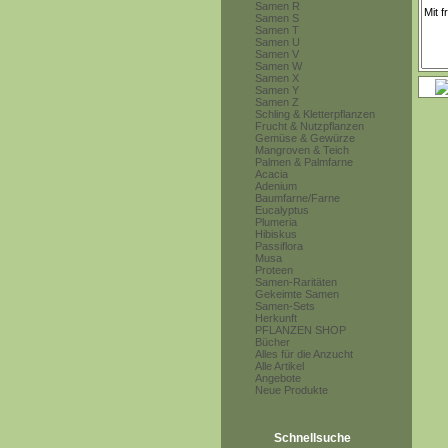
Samen R
Samen S
Samen T
Samen U
Samen V
Samen W
Samen X
Samen Y
Samen Z
Schling & Kletterpflanzen
Frucht & Nutzpflanzen
Gemüse & Gewürze
Mangroven & Teich
Palmen & Palmfarne
Acacia
Adenium
Baumfarne/Farne
Eucalyptus
Plumeria
Hibiskus
Passiflora
Musa
Proteen
Samen-Raritäten
Gekeimte Samen
Samen-Sets
Herkunft
PFLANZEN SHOP
Bücher
Alles für die Anzucht
Alle Artikel
Angebote
Neue Produkte
Schnellsuche