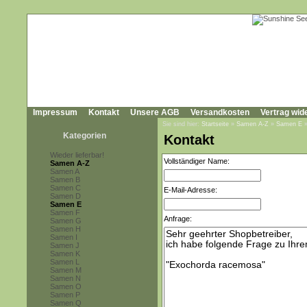
Impressum
Kontakt
Unsere AGB
Versandkosten
Vertrag wid
Sie sind hier:
Startseite
»
Samen A-Z
»
Samen E
Kategorien
Kontakt
Wieder lieferbar!
Vollständiger Name:
Samen A-Z
Samen A
Samen B
Samen C
E-Mail-Adresse:
Samen D
Samen E
Samen F
Anfrage:
Samen G
Samen H
Samen I
Samen J
Samen K
Samen L
Samen M
Samen N
Samen O
Samen P
Samen Q