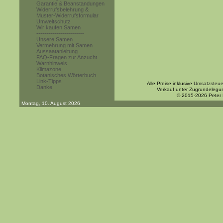
Garantie & Beanstandungen
Widerrufsbelehrung &
Muster-Widerrufsformular
Umweltschutz
Wir kaufen Samen
------------------------
Unsere Samen
Vermehrung mit Samen
Aussaatanleitung
FAQ-Fragen zur Anzucht
Warnhinweis
Klimazone
Botanisches Wörterbuch
Link-Tipps
Alle Preise inklusive
Umsatzsteue
Danke
Verkauf unter Zugrundelegu
© 2015-2026 Peter
Montag, 10. August 2026