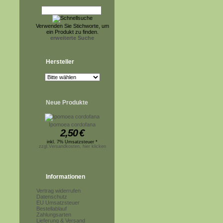
Verwenden Sie Stichworte, um
ein Produkt zu finden.
erweiterte Suche
Hersteller
Neue Produkte
Ipomoea cordofana
2,50
€
inkl. 7% Umsatzsteuer *
zzgl.Versandkosten, hier klicken
Informationen
Vertrag widerrufen
Datenschutz
EU Umsatzsteuer
Bestellablauf
Zahlungsarten
Lieferung & Versand