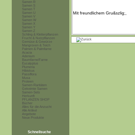
Samen R
Samen S
Samen T
Samen U
Samen V
Samen W
Samen X
Samen Y
Samen Z
Schling & Kletterpflanzen
Frucht & Nutzpflanzen
Gemüse & Gewürze
Mangroven & Teich
Palmen & Palmfarne
Acacia
Adenium
Baumfarne/Farne
Eucalyptus
Plumeria
Hibiskus
Passiflora
Musa
Proteen
Samen-Raritäten
Gekeimte Samen
Samen-Sets
Herkunft
PFLANZEN SHOP
Bücher
Alles für die Anzucht
Alle Artikel
Angebote
Neue Produkte
Schnellsuche