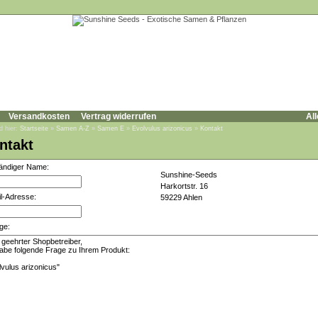
Versandkosten
Vertrag widerrufen
All
d hier:
Startseite
»
Samen A-Z
»
Samen E
»
Evolvulus arizonicus
»
Kontakt
ntakt
tändiger Name:
Sunshine-Seeds
Harkortstr. 16
l-Adresse:
59229 Ahlen
ge: