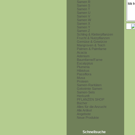
Samen R
Samen S
Samen T
Samen U
Samen V
Samen W
Samen X
Samen Y
Samen Z
Schling & Kletterpflanzen
Frucht & Nutzpflanzen
Gemüse & Gewürze
Mangroven & Teich
Palmen & Palmfarne
Acacia
Adenium
Baumfarne/Farne
Eucalyptus
Plumeria
Hibiskus
Passiflora
Musa
Proteen
Samen-Raritäten
Gekeimte Samen
Samen-Sets
Herkunft
PFLANZEN SHOP
Bücher
Alles für die Anzucht
Alle Artikel
Angebote
Neue Produkte
Schnellsuche