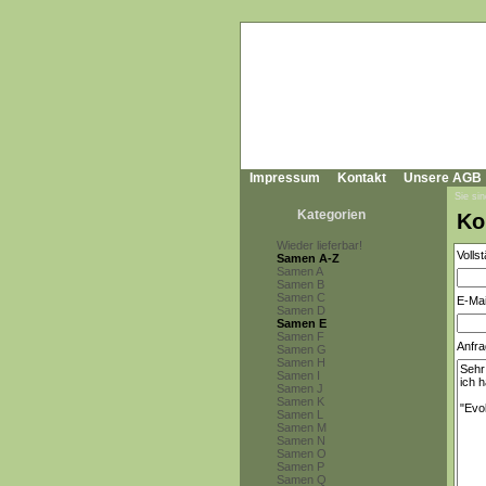
Impressum
Kontakt
Unsere AGB
Sie sin
Kategorien
Ko
Wieder lieferbar!
Volls
Samen A-Z
Samen A
Samen B
Samen C
E-Mai
Samen D
Samen E
Samen F
Anfra
Samen G
Samen H
Samen I
Samen J
Samen K
Samen L
Samen M
Samen N
Samen O
Samen P
Samen Q