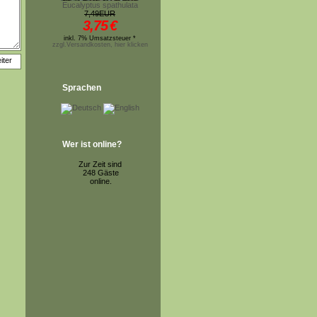
Eucalyptus spathulata
7,49EUR
3,75
€
inkl. 7% Umsatzsteuer *
zzgl.Versandkosten, hier klicken
Sprachen
Wer ist online?
Zur Zeit sind
248 Gäste
online.