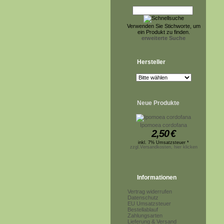
Verwenden Sie Stichworte, um
ein Produkt zu finden.
erweiterte Suche
Hersteller
Neue Produkte
Ipomoea cordofana
2,50
€
inkl. 7% Umsatzsteuer *
zzgl.Versandkosten, hier klicken
Informationen
Vertrag widerrufen
Datenschutz
EU Umsatzsteuer
Bestellablauf
Zahlungsarten
Lieferung & Versand