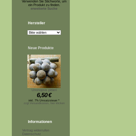
Verwenden Sie Stichworte, um
ein Produkt zu finden.
erweiterte Suche
Hersteller
Neue Produkte
Unonopsis pittieri
6,50
€
inkl. 7% Umsatzsteuer *
zzgl.Versandkosten, hier klicken
Informationen
Vertrag widerrufen
Datenschutz