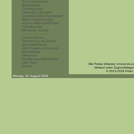
EU Umsatzsteuer
Bestellablauf
Zahlungsarten
Lieferung & Versand
Garantie & Beanstandungen
Widerrufsbelehrung &
Muster-Widerrufsformular
Umweltschutz
Wir kaufen Samen
------------------------
Unsere Samen
Vermehrung mit Samen
Aussaatanleitung
FAQ-Fragen zur Anzucht
Warnhinweis
Klimazone
Botanisches Wörterbuch
Link-Tipps
Alle Preise inklusive
Umsatzsteue
Danke
Verkauf unter Zugrundelegu
© 2015-2026 Peter
Montag, 10. August 2026