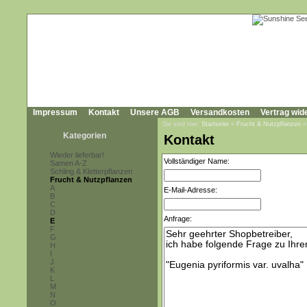
Impressum
Kontakt
Unsere AGB
Versandkosten
Vertrag wid
Sie sind hier:
Startseite
»
Frucht & Nutzpflanzen
Kategorien
Kontakt
Wieder lieferbar!
Vollständiger Name:
Samen A-Z
Schling & Kletterpflanzen
Frucht & Nutzpflanzen
A
E-Mail-Adresse:
B
C
D
Anfrage:
E
F
G
H
I
J
K
L
M
N
O