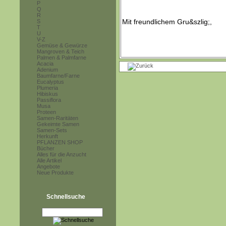
P
Q
R
S
T
U
V-Z
Gemüse & Gewürze
Mangroven & Teich
Palmen & Palmfarne
Acacia
Adenium
Baumfarne/Farne
Eucalyptus
Plumeria
Hibiskus
Passiflora
Musa
Proteen
Samen-Raritäten
Gekeimte Samen
Samen-Sets
Herkunft
PFLANZEN SHOP
Bücher
Alles für die Anzucht
Alle Artikel
Angebote
Neue Produkte
Schnellsuche