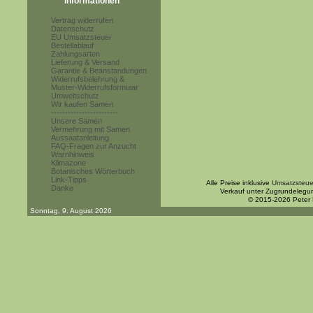
Informationen
Vertrag widerrufen
Datenschutz
EU Umsatzsteuer
Bestellablauf
Zahlungsarten
Lieferung & Versand
Garantie & Beanstandungen
Widerrufsbelehrung &
Muster-Widerrufsformular
Umweltschutz
Wir kaufen Samen
------------------------
Unsere Samen
Vermehrung mit Samen
Aussaatanleitung
FAQ-Fragen zur Anzucht
Warnhinweis
Klimazone
Botanisches Wörterbuch
Link-Tipps
Alle Preise inklusive
Umsatzsteue
Danke
Verkauf unter Zugrundelegu
© 2015-2026 Peter
Sonntag, 9. August 2026