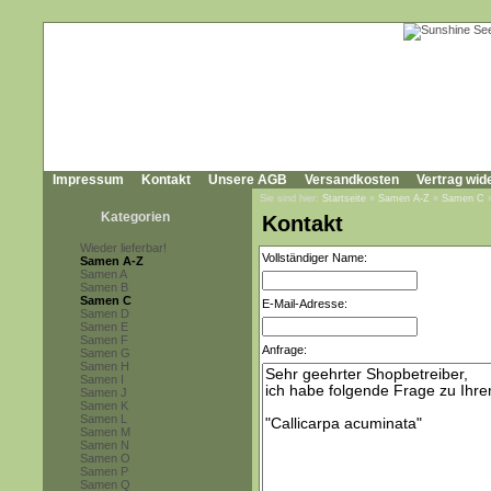
Impressum
Kontakt
Unsere AGB
Versandkosten
Vertrag wid
Sie sind hier:
Startseite
»
Samen A-Z
»
Samen C
Kategorien
Kontakt
Wieder lieferbar!
Vollständiger Name:
Samen A-Z
Samen A
Samen B
Samen C
E-Mail-Adresse:
Samen D
Samen E
Samen F
Anfrage:
Samen G
Samen H
Samen I
Samen J
Samen K
Samen L
Samen M
Samen N
Samen O
Samen P
Samen Q