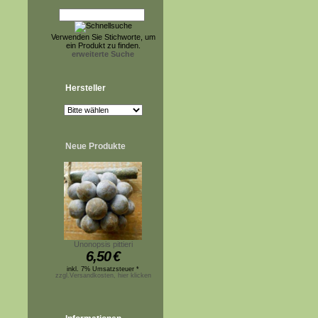
Verwenden Sie Stichworte, um
ein Produkt zu finden.
erweiterte Suche
Hersteller
Neue Produkte
Unonopsis pittieri
6,50
€
inkl. 7% Umsatzsteuer *
zzgl.Versandkosten, hier klicken