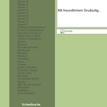
Samen R
Samen S
Samen T
Samen U
Samen V
Samen W
Samen X
Samen Y
Samen Z
Schling & Kletterpflanzen
Frucht & Nutzpflanzen
Gemüse & Gewürze
Mangroven & Teich
Palmen & Palmfarne
Acacia
Adenium
Baumfarne/Farne
Eucalyptus
Plumeria
Hibiskus
Passiflora
Musa
Proteen
Samen-Raritäten
Gekeimte Samen
Samen-Sets
Herkunft
PFLANZEN SHOP
Bücher
Alles für die Anzucht
Alle Artikel
Angebote
Neue Produkte
Schnellsuche