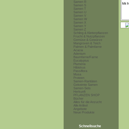
Samen R
Samen S
Samen T
Samen U
Samen V
Samen W
Samen X
Samen Y
Samen Z
Schling & Kletterpflanzen
Frucht & Nutzpflanzen
Gemüse & Gewürze
Mangroven & Teich
Palmen & Palmfarne
Acacia
Adenium
Baumfarne/Farne
Eucalyptus
Plumeria
Hibiskus
Passiflora
Musa
Proteen
Samen-Raritäten
Gekeimte Samen
Samen-Sets
Herkunft
PFLANZEN SHOP
Bücher
Alles für die Anzucht
Alle Artikel
Angebote
Neue Produkte
Schnellsuche