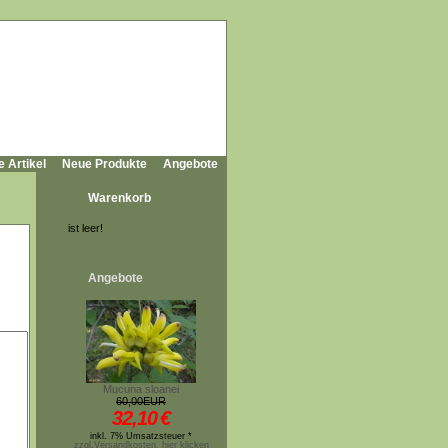
e Artikel
Neue Produkte
Angebote
Warenkorb
ist leer!
Angebote
Mucuna sloanei
60,00EUR
32,10
€
inkl. 7% Umsatzsteuer *
zzgl.Versandkosten, hier klicken