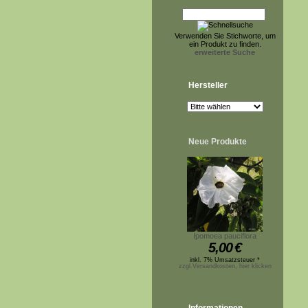
Verwenden Sie Stichworte, um
ein Produkt zu finden.
erweiterte Suche
Hersteller
Neue Produkte
Ipomoea pauciflora
5,00
€
inkl. 7% Umsatzsteuer *
zzgl.Versandkosten, hier klicken