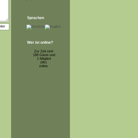
Sprachen
Wer ist online?
Zur Zeit sind
188 Gäste und
1 Mitglied
(Mr)
online.