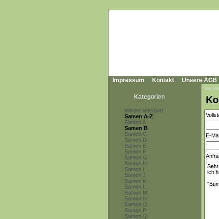
Impressum
Kontakt
Unsere AGB
Sie sin
Kategorien
Ko
Wieder lieferbar!
Volls
Samen A-Z
Samen A
Samen B
Samen C
E-Mai
Samen D
Samen E
Samen F
Anfra
Samen G
Samen H
Samen I
Samen J
Samen K
Samen L
Samen M
Samen N
Samen O
Samen P
Samen Q