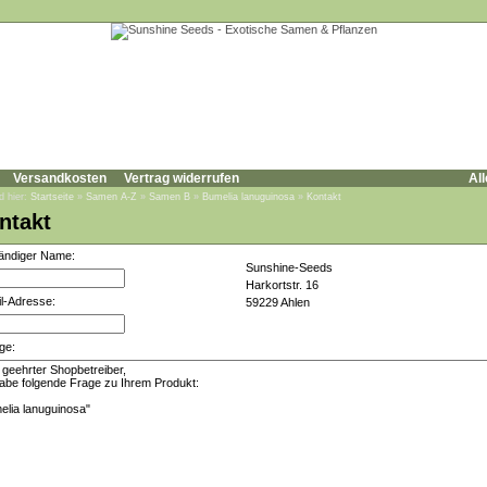
Versandkosten
Vertrag widerrufen
All
d hier:
Startseite
»
Samen A-Z
»
Samen B
»
Bumelia lanuguinosa
»
Kontakt
ntakt
tändiger Name:
Sunshine-Seeds
Harkortstr. 16
l-Adresse:
59229 Ahlen
ge: