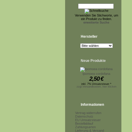
Verwenden Sie Stichworte, um
ein Produkt zu finden.
erweiterte Suche
Hersteller
Neue Produkte
Ipomoea cordofana
2,50
€
inkl. 7% Umsatzsteuer *
zzgl.Versandkosten, hier klicken
Informationen
Vertrag widerrufen
Datenschutz
EU Umsatzsteuer
Bestellablauf
Zahlungsarten
Lieferung & Versand