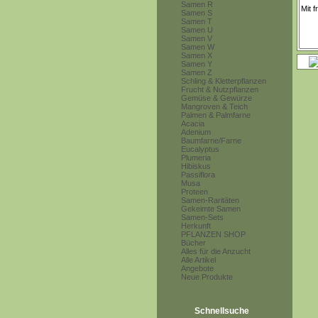
Samen R
Samen S
Samen T
Samen U
Samen V
Samen W
Samen X
Samen Y
Samen Z
Schling & Kletterpflanzen
Frucht & Nutzpflanzen
Gemüse & Gewürze
Mangroven & Teich
Palmen & Palmfarne
Acacia
Adenium
Baumfarne/Farne
Eucalyptus
Plumeria
Hibiskus
Passiflora
Musa
Proteen
Samen-Raritäten
Gekeimte Samen
Samen-Sets
Herkunft
PFLANZEN SHOP
Bücher
Alles für die Anzucht
Alle Artikel
Angebote
Neue Produkte
Schnellsuche