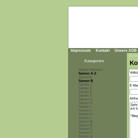
Impressum
Kontakt
Unsere AGB
Sie sin
Kategorien
Ko
Wieder lieferbar!
Volls
Samen A-Z
Samen A
Samen B
Samen C
E-Mai
Samen D
Samen E
Samen F
Anfra
Samen G
Samen H
Samen I
Samen J
Samen K
Samen L
Samen M
Samen N
Samen O
Samen P
Samen Q