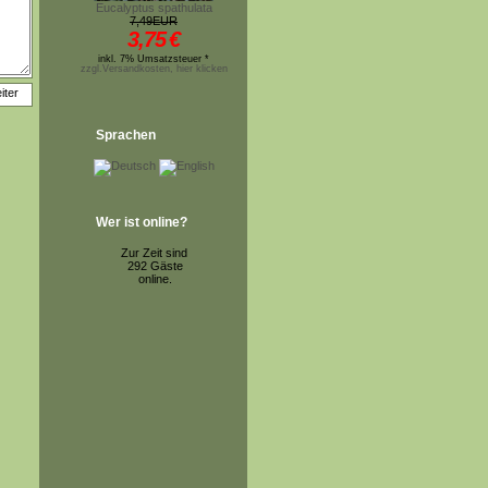
Eucalyptus spathulata
7,49EUR
3,75
€
inkl. 7% Umsatzsteuer *
zzgl.Versandkosten, hier klicken
Sprachen
Wer ist online?
Zur Zeit sind
292 Gäste
online.