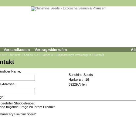
Versandkosten
Vertrag widerrufen
All
d hier:
Startseite
»
Samen A-Z
»
Samen B
»
Blepharocarya involucrigera
»
Kontakt
ntakt
tändiger Name:
Sunshine-Seeds
Harkortstr. 16
l-Adresse:
59229 Ahlen
ge: