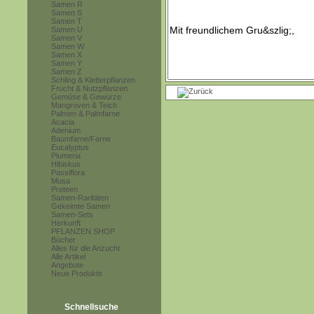
Samen R
Samen S
Samen T
Samen U
Samen V
Samen W
Samen X
Samen Y
Samen Z
Schling & Kletterpflanzen
Frucht & Nutzpflanzen
Gemüse & Gewürze
Mangroven & Teich
Palmen & Palmfarne
Acacia
Adenium
Baumfarne/Farne
Eucalyptus
Plumeria
Hibiskus
Passiflora
Musa
Proteen
Samen-Raritäten
Gekeimte Samen
Samen-Sets
Herkunft
PFLANZEN SHOP
Bücher
Alles für die Anzucht
Alle Artikel
Angebote
Neue Produkte
Schnellsuche