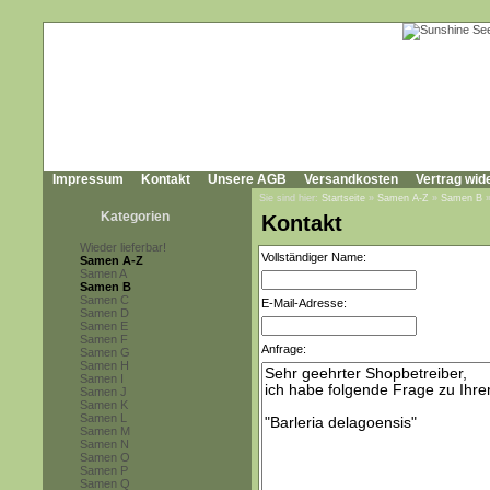
Impressum
Kontakt
Unsere AGB
Versandkosten
Vertrag wid
Sie sind hier:
Startseite
»
Samen A-Z
»
Samen B
Kategorien
Kontakt
Wieder lieferbar!
Vollständiger Name:
Samen A-Z
Samen A
Samen B
Samen C
E-Mail-Adresse:
Samen D
Samen E
Samen F
Anfrage:
Samen G
Samen H
Samen I
Samen J
Samen K
Samen L
Samen M
Samen N
Samen O
Samen P
Samen Q