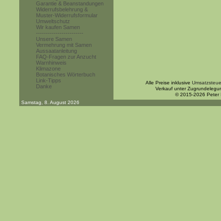
Garantie & Beanstandungen
Widerrufsbelehrung &
Muster-Widerrufsformular
Umweltschutz
Wir kaufen Samen
------------------------
Unsere Samen
Vermehrung mit Samen
Aussaatanleitung
FAQ-Fragen zur Anzucht
Warnhinweis
Klimazone
Botanisches Wörterbuch
Link-Tipps
Alle Preise inklusive
Umsatzsteue
Danke
Verkauf unter Zugrundelegu
© 2015-2026 Peter
Samstag, 8. August 2026