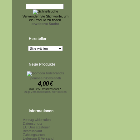
Verwenden Sie Stichworte, um
ein Produkt zu finden.
erweiterte Suche
Hersteller
Neue Produkte
Ipomoea hildebrandtii
4,00
€
inkl. 7% Umsatzsteuer *
zzgl.Versandkosten, hier klicken
Informationen
Vertrag widerrufen
Datenschutz
EU Umsatzsteuer
Bestellablauf
Zahlungsarten
Lieferung & Versand