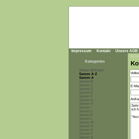
Impressum
Kontakt
Unsere AGB
Sie sin
Kategorien
Ko
Wieder lieferbar!
Volls
Samen A-Z
Samen A
Samen B
Samen C
E-Mai
Samen D
Samen E
Samen F
Anfra
Samen G
Samen H
Samen I
Samen J
Samen K
Samen L
Samen M
Samen N
Samen O
Samen P
Samen Q