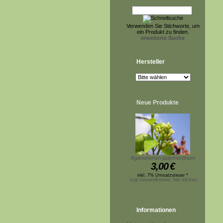
Verwenden Sie Stichworte, um
ein Produkt zu finden.
erweiterte Suche
Hersteller
Neue Produkte
Aganonerion polymorphum
3,00
€
inkl. 7% Umsatzsteuer *
zzgl.Versandkosten, hier klicken
Informationen