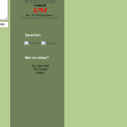
Eucalyptus spathulata
7,49EUR
3,75
€
inkl. 7% Umsatzsteuer *
zzgl.Versandkosten, hier klicken
Sprachen
Wer ist online?
Zur Zeit sind
701 Gäste
online.