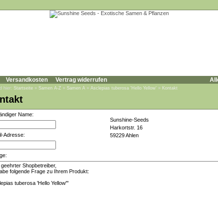
Versandkosten
Vertrag widerrufen
All
d hier:
Startseite
»
Samen A-Z
»
Samen A
»
Asclepias tuberosa 'Hello Yellow'
»
Kontakt
ntakt
tändiger Name:
Sunshine-Seeds
Harkortstr. 16
l-Adresse:
59229 Ahlen
ge: