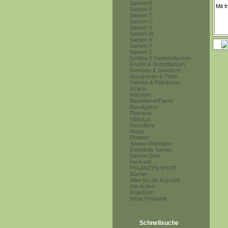
Samen R
Samen S
Samen T
Samen U
Samen V
Samen W
Samen X
Samen Y
Samen Z
Schling & Kletterpflanzen
Frucht & Nutzpflanzen
Gemüse & Gewürze
Mangroven & Teich
Palmen & Palmfarne
Acacia
Adenium
Baumfarne/Farne
Eucalyptus
Plumeria
Hibiskus
Passiflora
Musa
Proteen
Samen-Raritäten
Gekeimte Samen
Samen-Sets
Herkunft
PFLANZEN SHOP
Bücher
Alles für die Anzucht
Alle Artikel
Angebote
Neue Produkte
Schnellsuche