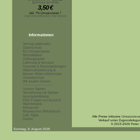
Ipomoea ternifolia
3,50
€
inkl. 7% Umsatzsteuer *
zzgl.Versandkosten, hier klicken
Informationen
Vertrag widerrufen
Datenschutz
EU Umsatzsteuer
Bestellablauf
Zahlungsarten
Lieferung & Versand
Garantie & Beanstandungen
Widerrufsbelehrung &
Muster-Widerrufsformular
Umweltschutz
Wir kaufen Samen
------------------------
Unsere Samen
Vermehrung mit Samen
Aussaatanleitung
FAQ-Fragen zur Anzucht
Warnhinweis
Klimazone
Botanisches Wörterbuch
Link-Tipps
Alle Preise inklusive
Umsatzsteue
Danke
Verkauf unter Zugrundelegu
© 2015-2026 Peter
Sonntag, 9. August 2026