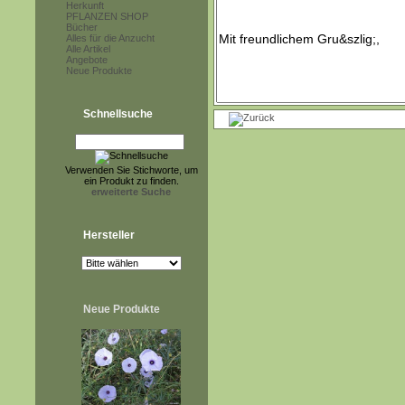
Herkunft
PFLANZEN SHOP
Bücher
Alles für die Anzucht
Alle Artikel
Angebote
Neue Produkte
Schnellsuche
Verwenden Sie Stichworte, um
ein Produkt zu finden.
erweiterte Suche
Hersteller
Neue Produkte