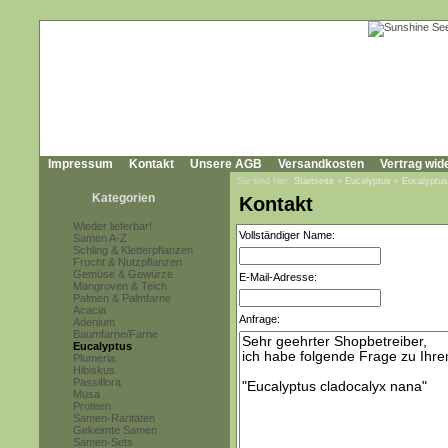
Impressum
Kontakt
Unsere AGB
Versandkosten
Vertrag wid
Sie sind hier:
Startseite
»
Eucalyptus
»
Eucalyptus
Kategorien
Kontakt
Wieder lieferbar!
Vollständiger Name:
Samen A-Z
Schling & Kletterpflanzen
Frucht & Nutzpflanzen
Gemüse & Gewürze
E-Mail-Adresse:
Mangroven & Teich
Palmen & Palmfarne
Acacia
Anfrage:
Adenium
Baumfarne/Farne
Eucalyptus
Plumeria
Hibiskus
Passiflora
Musa
Proteen
Samen-Raritäten
Gekeimte Samen
Samen-Sets