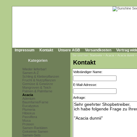
Impressum
Kontakt
Unsere AGB
Versandkosten
Vertrag wid
Sie sind hier:
Startseite
»
Acacia
»
Acacia dunnii
Kategorien
Kontakt
Wieder lieferbar!
Vollständiger Name:
Samen A-Z
Schling & Kletterpflanzen
Frucht & Nutzpflanzen
Gemüse & Gewürze
E-Mail-Adresse:
Mangroven & Teich
Palmen & Palmfarne
Acacia
Anfrage:
Adenium
Baumfarne/Farne
Eucalyptus
Plumeria
Hibiskus
Passiflora
Musa
Proteen
Samen-Raritäten
Gekeimte Samen
Samen-Sets