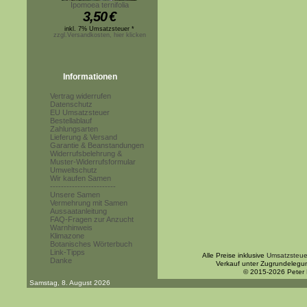
Ipomoea ternifolia
3,50
€
inkl. 7% Umsatzsteuer *
zzgl.Versandkosten, hier klicken
Informationen
Vertrag widerrufen
Datenschutz
EU Umsatzsteuer
Bestellablauf
Zahlungsarten
Lieferung & Versand
Garantie & Beanstandungen
Widerrufsbelehrung &
Muster-Widerrufsformular
Umweltschutz
Wir kaufen Samen
------------------------
Unsere Samen
Vermehrung mit Samen
Aussaatanleitung
FAQ-Fragen zur Anzucht
Warnhinweis
Klimazone
Botanisches Wörterbuch
Link-Tipps
Alle Preise inklusive
Umsatzsteue
Danke
Verkauf unter Zugrundelegu
© 2015-2026 Peter
Samstag, 8. August 2026