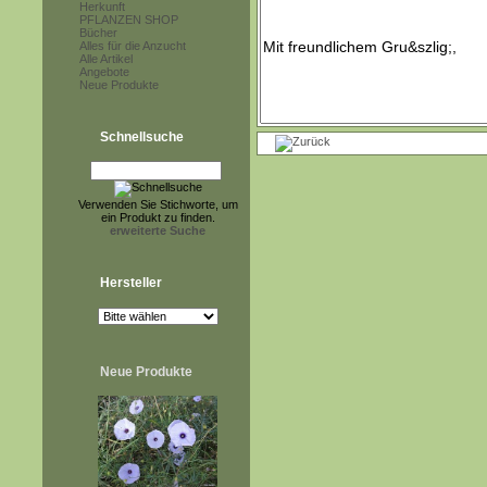
Herkunft
PFLANZEN SHOP
Bücher
Alles für die Anzucht
Alle Artikel
Angebote
Neue Produkte
Schnellsuche
Verwenden Sie Stichworte, um
ein Produkt zu finden.
erweiterte Suche
Hersteller
Neue Produkte