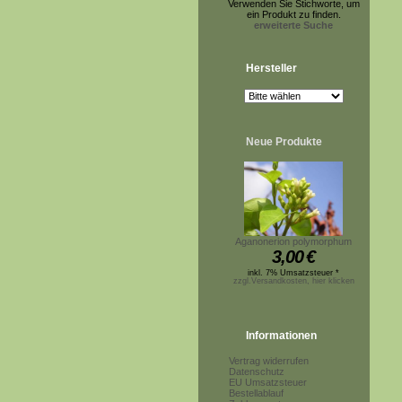
Verwenden Sie Stichworte, um
ein Produkt zu finden.
erweiterte Suche
Hersteller
Neue Produkte
Aganonerion polymorphum
3,00
€
inkl. 7% Umsatzsteuer *
zzgl.Versandkosten, hier klicken
Informationen
Vertrag widerrufen
Datenschutz
EU Umsatzsteuer
Bestellablauf