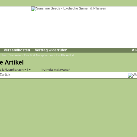
Versandkosten
Vertrag widerrufen
All
d hier:
Startseite
»
Frucht & Nutzpflanzen
»
I
»
Alle Artikel
e Artikel
t & Nutzpflanzen
»
I
»
Irvingia malayana*