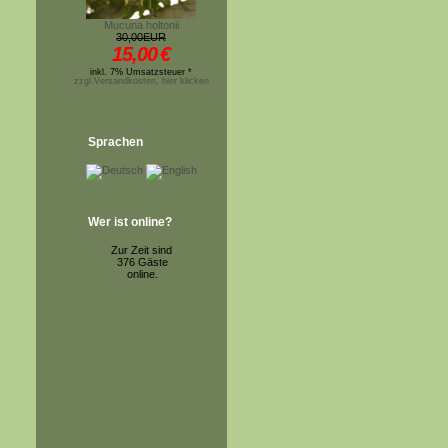
Mucuna holtonii
30,00EUR
15,00
€
inkl. 7% Umsatzsteuer *
zzgl.Versandkosten, hier klicken
Sprachen
Wer ist online?
Zur Zeit sind
376 Gäste
online.