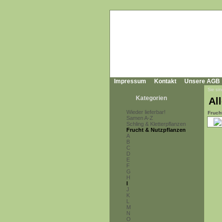
Impressum
Kontakt
Unsere AGB
Sie sin
Kategorien
All
Wieder lieferbar!
Fruch
Samen A-Z
Schling & Kletterpflanzen
Frucht & Nutzpflanzen
A
B
C
D
E
F
G
H
I
J
K
L
M
N
O