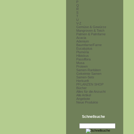
P
Q
R
S
T
U
V-Z
Gemüse & Gewürze
Mangroven & Teich
Palmen & Palmfarne
Acacia
Adenium
Baumfarne/Farne
Eucalyptus
Plumeria
Hibiskus
Passiflora
Musa
Proteen
Samen-Raritäten
Gekeimte Samen
Samen-Sets
Herkunft
PFLANZEN SHOP
Bücher
Alles für die Anzucht
Alle Artikel
Angebote
Neue Produkte
Schnellsuche