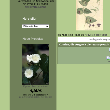
Verwenden Sie Stichworte, um
ein Produkt zu finden.
erweiterte Suche
Hersteller
Ich habe eine Frage zu
Argyreia pierreana
Neue Produkte
««
Argyreia osyre
Kunden, die
Argyreia pierreana
gekauft 
R
Operculina riedeliana
4,50
€
inkl. 7% Umsatzsteuer *
zzgl.Versandkosten, hier klicken