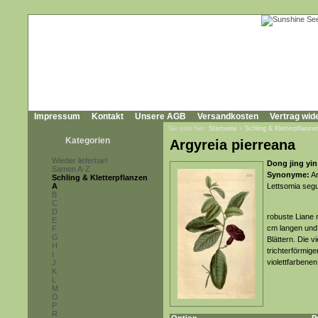
Impressum
Kontakt
Unsere AGB
Versandkosten
Vertrag wid
Sie sind hier:
Startseite
»
Schling & Kletterpflanze
Kategorien
Argyreia pierreana
Wieder lieferbar!
Dong jing yin
Samen A-Z
Synonyme:
Ar
Schling & Kletterpflanzen
A
Lettsomia segui
B
C
D
robuste Liane 
E
cm langen und 
F
G
Blättern. Die 
H
trichterförmige
I
violettfarbenen
J
K
L
M
O
P
R