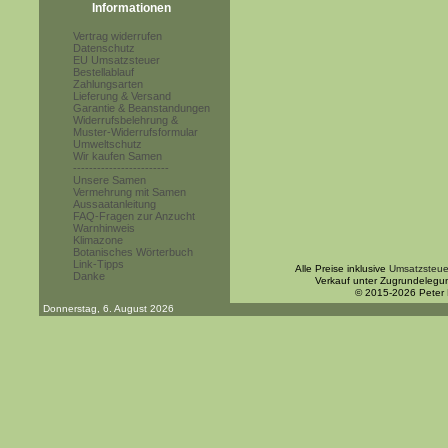
Informationen
Vertrag widerrufen
Datenschutz
EU Umsatzsteuer
Bestellablauf
Zahlungsarten
Lieferung & Versand
Garantie & Beanstandungen
Widerrufsbelehrung &
Muster-Widerrufsformular
Umweltschutz
Wir kaufen Samen
------------------------
Unsere Samen
Vermehrung mit Samen
Aussaatanleitung
FAQ-Fragen zur Anzucht
Warnhinweis
Klimazone
Botanisches Wörterbuch
Link-Tipps
Alle Preise inklusive
Umsatzsteue
Danke
Verkauf unter Zugrundelegu
© 2015-2026 Peter
Donnerstag, 6. August 2026