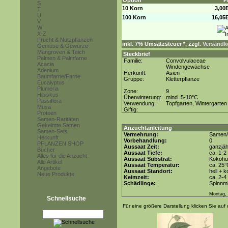
Option
P
S
10 Korn
3,00
T
U
100 Korn
16,05
V
W
X-Z
Frucht & Nutzpflanzen
inkl. 7% Umsatzsteuer *, zzgl.
Versandko
Gemüse & Gewürze
Mangroven & Teich
Steckbrief
Palmen & Palmfarne
Familie:
Convolvulaceae
Acacia
Windengewächse
Adenium
Herkunft:
Asien
Baumfarne/Farne
Gruppe:
Kletterpflanze
Eucalyptus
Plumeria
Zone:
9
Hibiskus
Überwinterung:
mind. 5-10°C
Passiflora
Verwendung:
Topfgarten, Wintergarten
Musa
Giftig:
Proteen
Samen-Raritäten
Gekeimte Samen
Anzuchtanleitung
Samen-Sets
Vermehrung:
Samen/
Herkunft
Vorbehandlung:
0
PFLANZEN SHOP
Aussaat Zeit:
ganzjäh
Bücher
Aussaat Tiefe:
ca. 1-2
Alles für die Anzucht
Aussaat Substrat:
Kokohum
Alle Artikel
Aussaat Temperatur:
ca. 25
Angebote
Aussaat Standort:
hell + 
Neue Produkte
Keimzeit:
ca. 2-
Schädlinge:
Spinnmi
Montag, 
Schnellsuche
Für eine größere Darstellung klicken Sie auf 