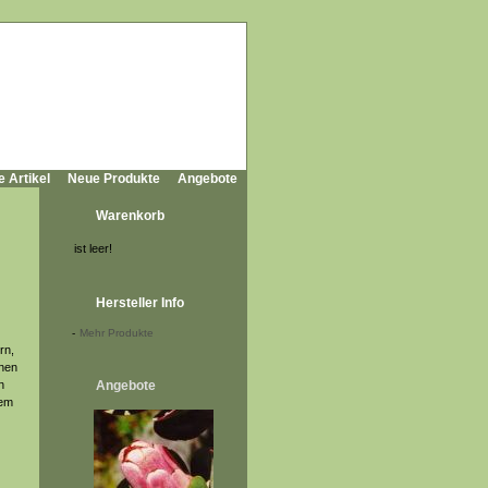
e Artikel
Neue Produkte
Angebote
Warenkorb
ist leer!
Hersteller Info
-
Mehr Produkte
rn,
ünen
n
Angebote
em