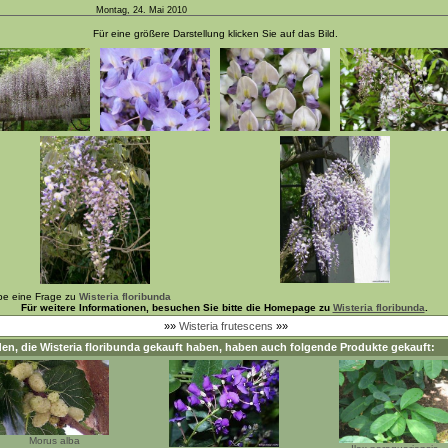
Montag, 24. Mai 2010
Für eine größere Darstellung klicken Sie auf das Bild.
be eine Frage zu
Wisteria floribunda
Für weitere Informationen, besuchen Sie bitte die Homepage zu
Wisteria floribunda
.
»»
Wisteria frutescens
»»
en, die
Wisteria floribunda
gekauft haben, haben auch folgende Produkte gekauft:
Morus alba