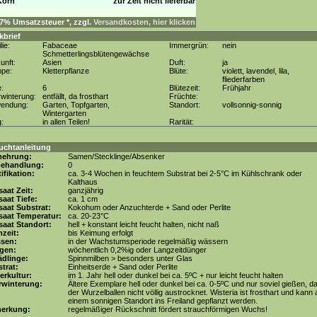
Korn
zur Zeit nicht lieferbar
. 7% Umsatzsteuer *, zzgl.
Versandkosten, hier klicken
kbrief
lie:
Fabaceae
Immergrün:
nein
Schmetterlingsblütengewächse
unft:
Asien
Duft:
ja
ppe:
Kletterpflanze
Blüte:
violett, lavendel, lila,
fliederfarben
e:
6
Blütezeit:
Frühjahr
winterung:
entfällt, da frosthart
Früchte:
wendung:
Garten, Topfgarten,
Standort:
vollsonnig-sonnig
Wintergarten
g:
in allen Teilen!
Rarität:
uchtanleitung
mehrung:
Samen/Stecklinge/Absenker
behandlung:
0
tifikation:
ca. 3-4 Wochen in feuchtem Substrat bei 2-5°C im Kühlschrank oder
Kalthaus
aat Zeit:
ganzjährig
aat Tiefe:
ca. 1 cm
aat Substrat:
Kokohum oder Anzuchterde + Sand oder Perlite
saat Temperatur:
ca. 20-23°C
aat Standort:
hell + konstant leicht feucht halten, nicht naß
zeit:
bis Keimung erfolgt
ssen:
in der Wachstumsperiode regelmäßig wässern
gen:
wöchentlich 0,2%ig oder Langzeitdünger
dlinge:
Spinnmilben > besonders unter Glas
trat:
Einheitserde + Sand oder Perlite
erkultur:
im 1. Jahr hell oder dunkel bei ca. 5ºC + nur leicht feucht halten
rwinterung:
Ältere Exemplare hell oder dunkel bei ca. 0-5ºC und nur soviel gießen, d
der Wurzelballen nicht völlig austrocknet. Wisteria ist frosthart und kann 
einem sonnigen Standort ins Freiland gepflanzt werden.
erkung:
regelmäßiger Rückschnitt fördert strauchförmigen Wuchs!