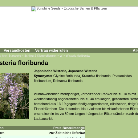
Versandkosten
Vertrag widerrufen
All
d hier:
Startseite
»
Schling & Kletterpflanzen
»
W
»
Wisteria floribunda
steria floribunda
Japanische Wisterie, Japanese Wisteria
Synonyme:
Glycine floribunda, Kraunhia floribunda, Phaseolodes
floribundum, Rehsonia floribunda
laubabwerfender, mehrjähriger, verholzender Ranker bis zu 10 m mit
wechselständig angeordneten, bis zu 40 cm langen, gefiederten Blätte
bestehend aus 13-19 gegenständig angeordneten, elliptischen, tiefgr
Fiederblättchen. Die duftenden, blau-violetten bis violettfarbenen Blüte
erscheinen in bis zu 50 cm langen, hängenden Blütenständen
nach
d
Laubaustrieb
on
Preis
Bestellmenge
orn
zur Zeit nicht lieferbar