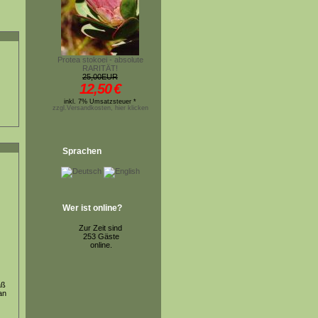
Protea stokoei - absolute
RARITÄT!
25,00EUR
12,50
€
inkl. 7% Umsatzsteuer *
zzgl.Versandkosten, hier klicken
Sprachen
Wer ist online?
Zur Zeit sind
253 Gäste
online.
aß
an