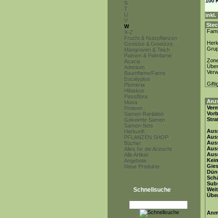
100 
S
T
U
inkl
V
Stec
W
Fami
X-Z
Frucht & Nutzpflanzen
Herk
Gemüse & Gewürze
Gru
Mangroven & Teich
Palmen & Palmfarne
Zon
Acacia
Über
Adenium
Ver
Baumfarne/Farne
Eucalyptus
Gifti
Plumeria
Hibiskus
Passiflora
Anz
Musa
Ver
Proteen
Vor
Samen-Raritäten
Stra
Gekeimte Samen
Samen-Sets
Auss
Herkunft
Auss
PFLANZEN SHOP
Auss
Bücher
Aus
Alles für die Anzucht
Auss
Alle Artikel
Keim
Angebote
Gie
Neue Produkte
Dün
Schä
Subs
Schnellsuche
Weit
Übe
Anm