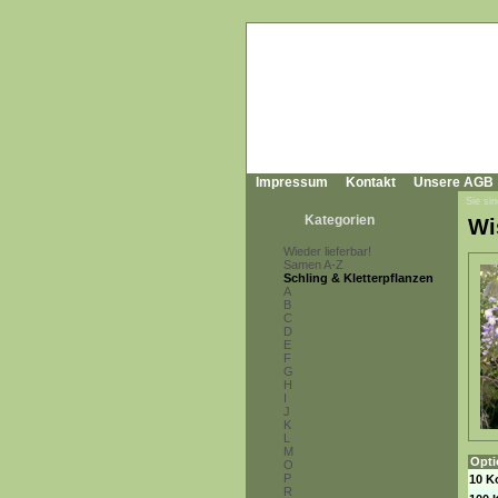
Impressum
Kontakt
Unsere AGB
Sie sin
Kategorien
Wi
Wieder lieferbar!
Samen A-Z
Schling & Kletterpflanzen
A
B
C
D
E
F
G
H
I
J
K
L
M
Opti
O
P
10 K
R