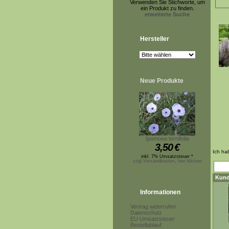
Verwenden Sie Stichworte, um
ein Produkt zu finden.
erweiterte Suche
Hersteller
Neue Produkte
Ipomoea ternifolia
3,50
€
Ich ha
inkl. 7% Umsatzsteuer *
zzgl.Versandkosten, hier klicken
Kund
Informationen
Vertrag widerrufen
Datenschutz
EU Umsatzsteuer
Bestellablauf