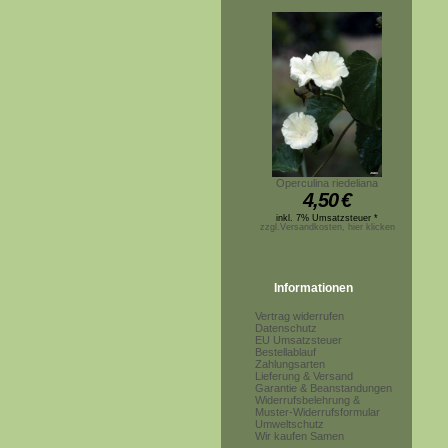
Operculina riedeliana
4,50
€
inkl. 7% Umsatzsteuer *
zzgl.Versandkosten, hier klicken
Informationen
Vertrag widerrufen
Datenschutz
EU Umsatzsteuer
Bestellablauf
Zahlungsarten
Lieferung & Versand
Garantie & Beanstandungen
Widerrufsbelehrung &
Muster-Widerrufsformular
Umweltschutz
Wir kaufen Samen