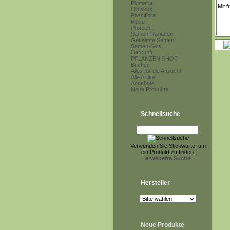
Plumeria
Hibiskus
Passiflora
Musa
Proteen
Samen-Raritäten
Gekeimte Samen
Samen-Sets
Herkunft
PFLANZEN SHOP
Bücher
Alles für die Anzucht
Alle Artikel
Angebote
Neue Produkte
Schnellsuche
Verwenden Sie Stichworte, um
ein Produkt zu finden.
erweiterte Suche
Hersteller
Neue Produkte