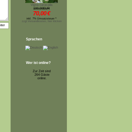
Vigna caracalla
100,00EUR
70,00
€
inkl. 7% Umsatzsteuer *
zzgl.Versandkosten, hier klicken
Sprachen
Wer ist online?
Zur Zeit sind
264 Gäste
online.