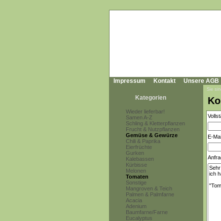
Impressum
Kontakt
Unsere AGB
Sie sin
Kategorien
Ko
Wieder lieferbar!
Volls
Samen A-Z
Schling & Kletterpflanzen
Frucht & Nutzpflanzen
Gemüse & Gewürze
E-Mai
Chili & Paprika
Eierfrüchte
Gurken
Anfra
Kalebassen
Kürbisse
Melonen
Tomaten
Sonstige
Mangroven & Teich
Palmen & Palmfarne
Acacia
Adenium
Baumfarne/Farne
Eucalyptus