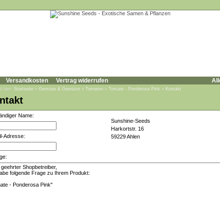
Versandkosten
Vertrag widerrufen
All
d hier:
Startseite
»
Gemüse & Gewürze
»
Tomaten
»
Tomate - Ponderosa Pink
»
Kontakt
ntakt
tändiger Name:
Sunshine-Seeds
Harkortstr. 16
l-Adresse:
59229 Ahlen
ge: