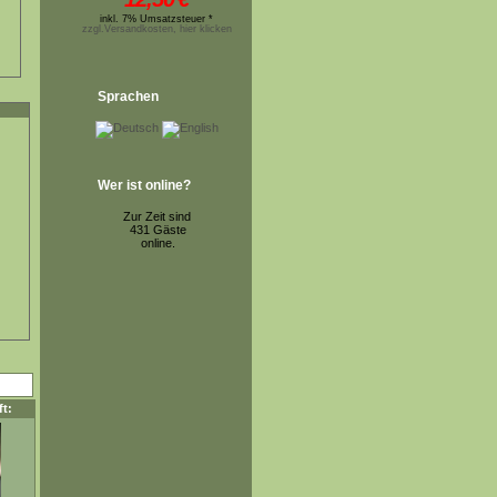
inkl. 7% Umsatzsteuer *
zzgl.Versandkosten, hier klicken
Sprachen
Wer ist online?
Zur Zeit sind
431 Gäste
online.
t: