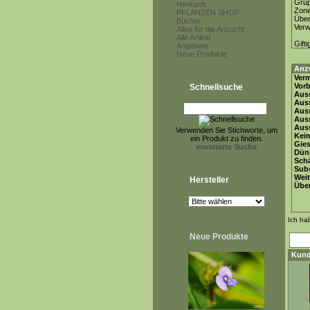
Gru
Herkunft
Zon
PFLANZEN SHOP
Über
Bücher
Ver
Alles für die Anzucht
Alle Artikel
Gifti
Angebote
Neue Produkte
Anz
Ver
Vor
Schnellsuche
Auss
Auss
Auss
Aus
Auss
Verwenden Sie Stichworte, um
Keim
ein Produkt zu finden.
Gie
erweiterte Suche
Dün
Schä
Subs
Weit
Hersteller
Übe
Ich ha
Neue Produkte
Kund