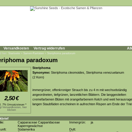
Versandkosten
Vertrag widerrufen
All
d hier:
Startseite
»
Samen-Raritäten
»
Steriphoma paradoxum
eriphoma paradoxum
Steriphoma
Synonyme:
Steriphoma cleomoides, Steriphoma venezuelanum
(2 Korn)
immergrüner, offenkroniger Strauch bis zu 4 m mit wechselständig
angeordneten, tiefgrünen, lanzettlichen Blättern. Die langgestielten
2,50
€
cremefarbenen Blüten mit orangefarbenem Kelch und weit herausrag
langen Staubfäden erscheinen in aufrechten Rispen am Ende der Tri
kl. 7% Umsatzsteuer *
gl.Versandkosten, hier
klicken
kbrief
lie:
Capparaceae Capparidaceae
Immergrün:
ja
Kaperngewächse
unft:
Südamerika
Duft: