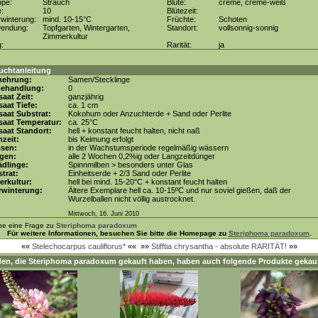
ppe:
Strauch
Blüte:
creme, creme-weiß
e:
10
Blütezeit:
winterung:
mind. 10-15°C
Früchte:
Schoten
wendung:
Topfgarten, Wintergarten,
Standort:
vollsonnig-sonnig
Zimmerkultur
g:
Rarität:
ja
uchtanleitung
mehrung:
Samen/Stecklinge
behandlung:
0
aat Zeit:
ganzjährig
aat Tiefe:
ca. 1 cm
aat Substrat:
Kokohum oder Anzuchterde + Sand oder Perlite
saat Temperatur:
ca. 25°C
aat Standort:
hell + konstant feucht halten, nicht naß
zeit:
bis Keimung erfolgt
ssen:
in der Wachstumsperiode regelmäßig wässern
gen:
alle 2 Wochen 0,2%ig oder Langzeitdünger
dlinge:
Spinnmilben > besonders unter Glas
trat:
Einheitserde + 2/3 Sand oder Perlite
erkultur:
hell bei mind. 15-20°C + konstant feucht halten
rwinterung:
Ältere Exemplare hell ca. 10-15ºC und nur soviel gießen, daß der
Wurzelballen nicht völlig austrocknet.
Mittwoch, 16. Juni 2010
be eine Frage zu
Steriphoma paradoxum
Für weitere Informationen, besuchen Sie bitte die Homepage zu
Steriphoma paradoxum
.
««
Stelechocarpus cauliflorus*
««
»»
Stifftia chrysantha - absolute RARITÄT!
»»
en, die
Steriphoma paradoxum
gekauft haben, haben auch folgende Produkte gekauf