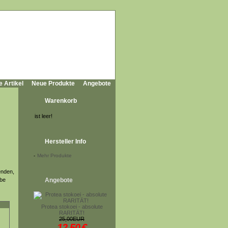
e Artikel
Neue Produkte
Angebote
Warenkorb
ist leer!
Hersteller Info
-
Mehr Produkte
enden,
ebe
Angebote
Protea stokoei - absolute
RARITÄT!
25,00EUR
12,50
€