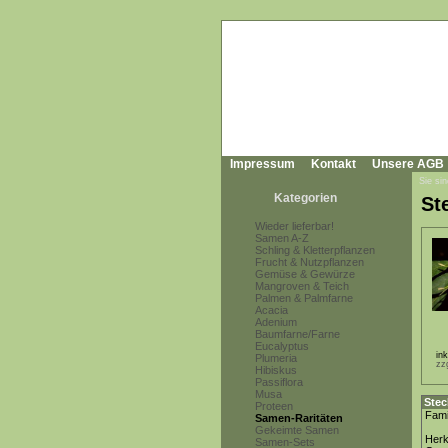
Impressum
Kontakt
Unsere AGB
Sie sin
Kategorien
St
Wieder lieferbar!
Samen A-Z
Schling & Kletterpflanzen
Frucht & Nutzpflanzen
Gemüse & Gewürze
Mangroven & Teich
Palmen & Palmfarne
Acacia
Adenium
Baumfarne/Farne
Eucalyptus
in
Plumeria
zz
Hibiskus
Passiflora
Musa
Stec
Proteen
Fami
Samen-Raritäten
Gekeimte Samen
Herk
Samen-Sets