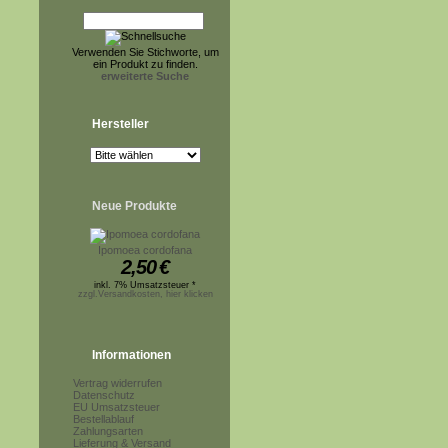
Verwenden Sie Stichworte, um
ein Produkt zu finden.
erweiterte Suche
Hersteller
Neue Produkte
Ipomoea cordofana
2,50
€
inkl. 7% Umsatzsteuer *
zzgl.Versandkosten, hier klicken
Informationen
Vertrag widerrufen
Datenschutz
EU Umsatzsteuer
Bestellablauf
Zahlungsarten
Lieferung & Versand