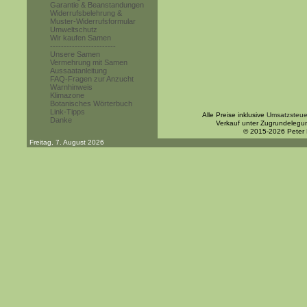
Garantie & Beanstandungen
Widerrufsbelehrung &
Muster-Widerrufsformular
Umweltschutz
Wir kaufen Samen
------------------------
Unsere Samen
Vermehrung mit Samen
Aussaatanleitung
FAQ-Fragen zur Anzucht
Warnhinweis
Klimazone
Botanisches Wörterbuch
Link-Tipps
Alle Preise inklusive
Umsatzsteue
Danke
Verkauf unter Zugrundelegu
© 2015-2026 Peter
Freitag, 7. August 2026