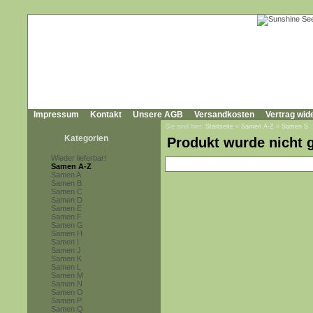
Impressum
Kontakt
Unsere AGB
Versandkosten
Vertrag wid
Sie sind hier:
Startseite
»
Samen A-Z
»
Samen S
Kategorien
Produkt wurde nicht 
Wieder lieferbar!
Samen A-Z
Samen A
Samen B
Samen C
Samen D
Samen E
Samen F
Samen G
Samen H
Samen I
Samen J
Samen K
Samen L
Samen M
Samen N
Samen O
Samen P
Samen Q