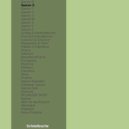
Samen R
Samen S
Samen T
Samen U
Samen V
Samen W
Samen X
Samen Y
Samen Z
Schling & Kletterpflanzen
Frucht & Nutzpflanzen
Gemüse & Gewürze
Mangroven & Teich
Palmen & Palmfarne
Acacia
Adenium
Baumfarne/Farne
Eucalyptus
Plumeria
Hibiskus
Passiflora
Musa
Proteen
Samen-Raritäten
Gekeimte Samen
Samen-Sets
Herkunft
PFLANZEN SHOP
Bücher
Alles für die Anzucht
Alle Artikel
Angebote
Neue Produkte
Schnellsuche